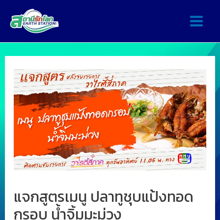
แจกสูตรเมนู ปลาทูชุบแป้งทอด
กรอบ น้ำจิ้มมะม่วง