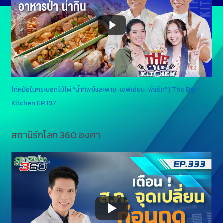
ไก่หม้อในกระบอกไม้ไผ่ “น้ำทิพย์และพาย-เชฟเอียน-พี่แซ็ก” | The Big
Kitchen EP.197
สถานีรักโลก 360 องศา