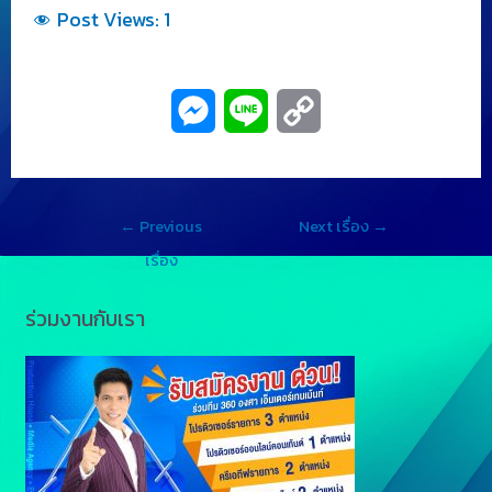
Post Views:
1
M
L
C
e
i
o
s
n
p
←
Previous
Next เรื่อง
→
s
e
y
เรื่อง
e
L
ร่วมงานกับเรา
n
i
g
n
e
k
r