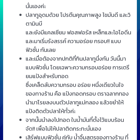
นั่นเองค่ะ
ปลาทูอุดมด้วย โปรตีนคุณภาพสูง ไขมันดี และวิ
ตามินบี
และยังมีแคลเซียม ฟอสฟอรัส เหล็กและไอโอดีน
และมาเริ่มรังสรรค์ ความอร่อย กรอบ!! แบบ
ฟิวชั่น กันเลย
และเมื่อต้องจากปกติที่กินปลาทูนึ่งกัน วันนี้มา
แบบฟิวชั่น โดยเฉพาะความกรอบอร่อย การเตรี
ยมแป้งสำหรับทอด
ซึ่งเคล็ดลับความกรอบ อร่อย หนึ่งเดียวในใจ
ของทางร้าน คือ แป้งทอดกรอบ ตราฉลากทอง
นำมาโรยลงบนตัวปลาทูแม่กลอง แล้วขยำให้
แป้งติดตัวปลาให้ทั่วค่ะ
จากนั้นนำลงไปทอด ในน้ำมันที่ตั้งไว้แบบร้อน
จัด!! เพื่อไม่ให้ปลาติดกระทะนั่นเอง
เสิร์ฟแบบฟิวชั่น คู่กับ น้ำจิ้มสูตรของทางร้าน ที่