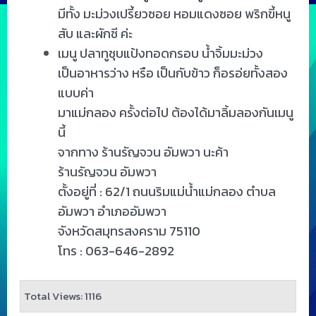
มีทั้ง มะม่วงเปรี้ยวซอย หอมแดงซอย พริกขี้หนู
สับ และผักชี ค่ะ
เมนู ปลาทูชุบแป้งทอดกรอบ น้ำจิ้มมะม่วง
เป็นอาหารว่าง หรือ เป็นกับข้าว ก็อรอ่ยทั้งสอง
แบบค่า
มาแม่กลอง ครั้งต่อไป ต้องได้มาลิ้มลองกันเมนู
นี้
จากทาง ร้านรัญจวน อัมพวา นะค้า
ร้านรัญจวน อัมพวา
ตั้งอยู่ที่ : 62/1 ถนนริมแม่น้ำแม่กลอง ตำบล
อัมพวา อำเภออัมพวา
จังหวัดสมุทรสงคราม 75110
โทร : 063-646-2892
Total Views: 1116