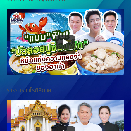
รายการวาไรตี้สี่ภาค