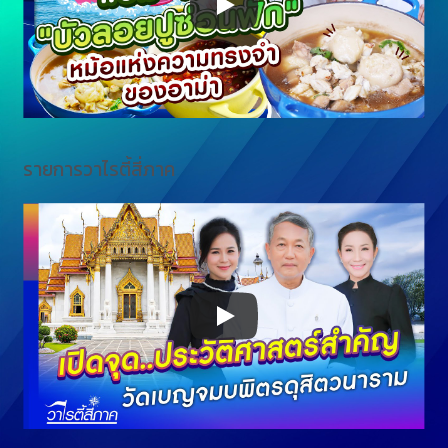
รายการวาไรตี้สี่ภาค