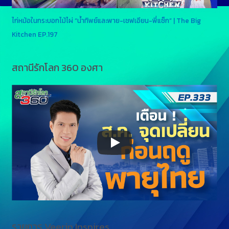
ไก่หม้อในกระบอกไม้ไผ่ “น้ำทิพย์และพาย-เชฟเอียน-พี่แซ็ก” | The Big
Kitchen EP.197
สถานีรักโลก 360 องศา
รายการ Veerin Inspires