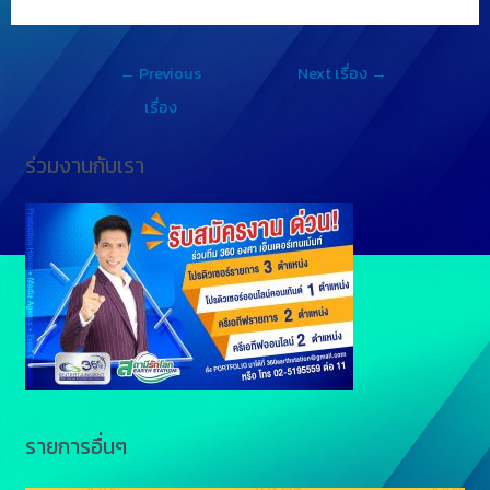
e
i
o
s
n
p
←
Previous
Next เรื่อง
→
s
e
y
เรื่อง
e
L
ร่วมงานกับเรา
n
i
g
n
e
k
r
รายการอื่นๆ