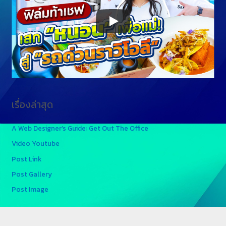
เรื่องล่าสุด
A Web Designer’s Guide: Get Out The Office
Video Youtube
Post Link
Post Gallery
Post Image