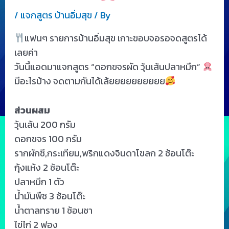
/
แจกสูตร บ้านอิ่มสุข
/ By
แฟนๆ รายการบ้านอิ่มสุข เกาะขอบจอรอจดสูตรได้
เลยค่า
วันนี้แอดมาแจกสูตร “ดอกขจรผัด วุ้นเส้นปลาหมึก”
มีอะไรบ้าง จดตามกันได้เล้ยยยยยยยยยย
ส่วนผสม
วุ้นเส้น 200 กรัม
ดอกขจร 100 กรัม
รากผักชี,กระเทียม,พริกแดงจินดาโขลก 2 ช้อนโต๊ะ
กุ้งแห้ง 2 ช้อนโต๊ะ
ปลาหมึก 1 ตัว
น้ำมันพืช 3 ช้อนโต๊ะ
น้ำตาลทราย 1 ช้อนชา
ไข่ไก่ 2 ฟอง