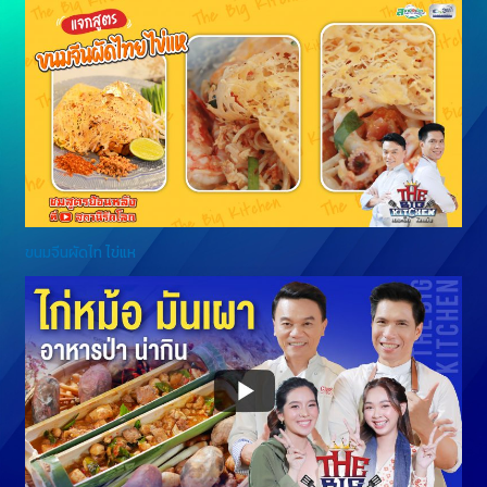
ขนมจีนผัดไท ไข่แห