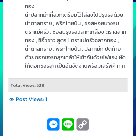
ทอง
นำปลาหมึกที่ลวกเตรียมไว้ใส่ลงไปปรุงรสด้วย
น้ำตาลทราย , พริกไทยป่น , ซอสหอยนางรม
ตราแม่ครัว , ซอสปรุงรสฉลากเหลือง ตราฉลาก
ทอง , ซีอิ๊วขาว สูตร 1 ตราแม่ครัวฉลากทอง ,
น้ำตาลทราย , พริกไทยป่น , ปลาหมึก ปิดท้าย
ด้วยดอกขจรคลุกเคล้าให้เข้ากันด้วยไฟแรง ผัด
ให้ดอกขจรสุก เป็นอันจัดจานพร้อมเสิร์ฟค้าาาา
Total Views: 528
Post Views:
1
M
L
C