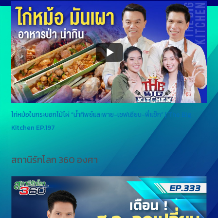
ไก่หม้อในกระบอกไม้ไผ่ “น้ำทิพย์และพาย-เชฟเอียน-พี่แซ็ก” | The Big
Kitchen EP.197
สถานีรักโลก 360 องศา