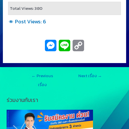
Total Views: 380
Post Views:
6
M
L
C
e
i
o
s
n
p
←
Previous
Next เรื่อง
→
s
e
y
เรื่อง
e
L
ร่วมงานกับเรา
n
i
g
n
e
k