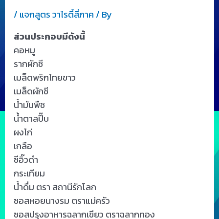
/
แจกสูตร วาไรตี้สี่ภาค
/ By
ส่วนประกอบมีดังนี้
คอหมู
รากผักชี
เมล็ดพริกไทยขาว
เมล็ดผักชี
น้ำมันพืช
น้ำตาลปี๊บ
ผงไก่
เกลือ
ซีอิ๊วดำ
กระเทียม
น้ำดื่ม ตรา สถานีรักโลก
ซอสหอยนางรม ตราแม่ครัว
ซอสปรุงอาหารฉลากเขียว ตราฉลากทอง