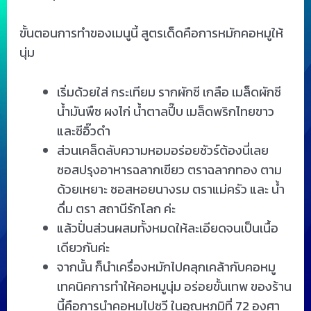
ขั้นตอนการทำของเมนูนี้ สูตรเด็ดคือการหมักคอหมูให้
นุ่ม
เริ่มด้วยใส่ กระเทียม รากผักชี เกลือ เมล็ดผักชี
น้ำมันพืช ผงไก่ น้ำตาลปี๊บ เมล็ดพริกไทยขาว
และซีอิ๊วดำ
ส่วนเคล็ดลับความหอมอร่อยชัวร์ต้องนี่เลย
ซอสปรุงอาหารฉลากเขียว ตราฉลากทอง ตาม
ด้วยเหยาะ ซอสหอยนางรม ตราแม่ครัว และ น้ำ
ดื่ม ตรา สถานีรักโลก ค่ะ
แล้วปั่นส่วนผสมทั้งหมดให้ละเอียดจนเป็นเนื้อ
เดียวกันค่ะ
จากนั้น ก็นำเครื่องหมักไปคลุกเคล้ากับคอหมู
เทคนิคการทำให้คอหมูนุ่ม อร่อยขั้นเทพ ของร้าน
นี้คือการนำคอหมูไปซูวี ในอุณหภูมิที่ 72 องศา