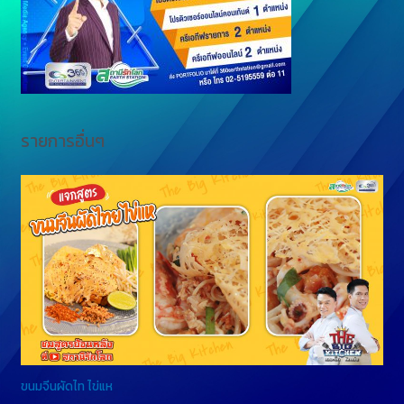
r
รายการอื่นๆ
ขนมจีนผัดไท ไข่แห