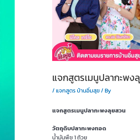
แจกสูตรเมนูปลากะพงล
/
แจกสูตร บ้านอิ่มสุข
/ By
แจกสูตรเมนูปลากะพงลุยสวน
วัตถุดิบปลากะพงทอด
น้ำมันพืช 1 ถ้วย