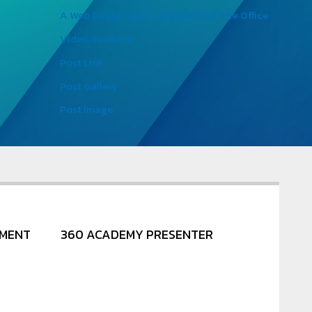
A Web Designer’s Guide: Get Out The Office
Video Youtube
Post Link
Post Gallery
Post Image
NMENT
360 ACADEMY PRESENTER