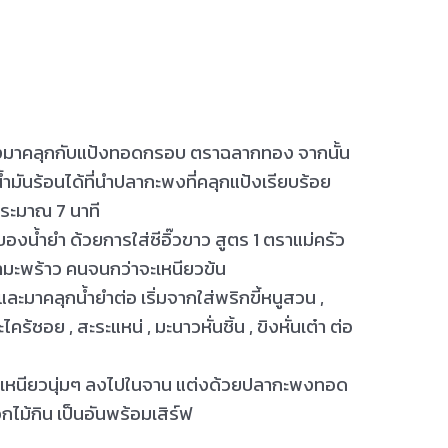
งมาคลุกกับแป้งทอดกรอบ ตราฉลากทอง จากนั้น
้ำมันร้อนได้ที่นำปลากะพงที่คลุกแป้งเรียบร้อย
ระมาณ 7 นาที
น้ำยำ ด้วยการใส่ซีอิ๊วขาว สูตร 1 ตราแม่ครัว
มะพร้าว คนจนกว่าจะเหนียวข้น
 และมาคลุกน้ำยำต่อ เริ่มจากใส่พริกขี้หนูสวน ,
้ซอย , สะระแหน่ , มะนาวหั่นชิ้น , ขิงหั่นเต๋า ต่อ
าวเหนียวนุ่มๆ ลงไปในจาน แต่งด้วยปลากะพงทอด
ไม้กิน เป็นอันพร้อมเสิร์ฟ