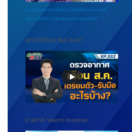
ไก่หม้อในกระบอกไม้ไผ่ “น้ำทิพย์และพาย-เชฟ
เอียน-พี่แซ็ก” | The Big Kitchen EP.197
สถานีรักโลก 360 องศา
รายการ Veerin Inspires