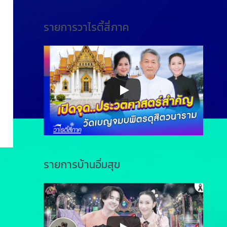
รายการวาไรตี้สี่ภาค
รายการบ้านอิ่มสุข