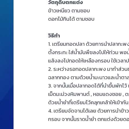
วัตถุดิบตกแต่ง
ข้าวเหนียว ตามชอบ
ดอกไม้กินได้ ตามชอบ
วิธีทำ
1. เตรียมทอดปลา ด้วยการนำปลากะพ
ตั้งกระทะ ใส่น้ำมันพืชลงไปให้ท่วม พอน
แล้งลงไปทอดให้เหลืองกรอบ ใช้เวลาป
2. ระหว่างรอทอดปลากะพง มาทำส่วนของ
ฉลากทอง ตามด้วยน้ำมะนาวและน้ำตาล
3. จากนั้นเมื่อปลาทอดได้ที่นำขึ้นพักไว้
เม็ดมะม่วงหิมพานต์ , หอมแดงซอย , ตะไคร
ด้วยน้ำยำที่เตรียมไว้คลุกเคล้าให้เข้ากัน
4. เตรียมจัดจานได้เลย ด้วยการนำข้
กรอบ จากนั้นราดน้ำยำ ตกแต่งด้วยดอก