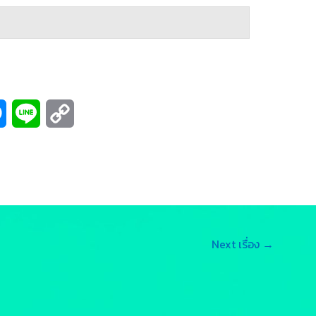
M
L
C
e
i
o
s
n
p
s
e
y
e
L
Next เรื่อง
→
n
i
g
n
e
k