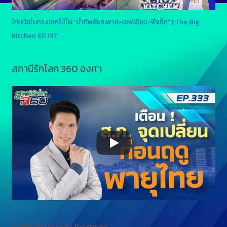
ไก่หม้อในกระบอกไม้ไผ่ “น้ำทิพย์และพาย-เชฟเอียน-พี่แซ็ก” | The Big
Kitchen EP.197
สถานีรักโลก 360 องศา
รายการ Veerin Inspires