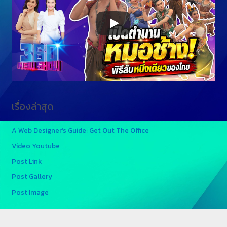
เรื่องล่าสุด
A Web Designer’s Guide: Get Out The Office
Video Youtube
Post Link
Post Gallery
Post Image