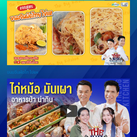
ขนมจีนผัดไท ไข่แห