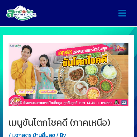
เมนูขันโตกโชคดี (ภาคเหนือ)
/
แจกสูตร บ้านอิ่มสุข
/ By