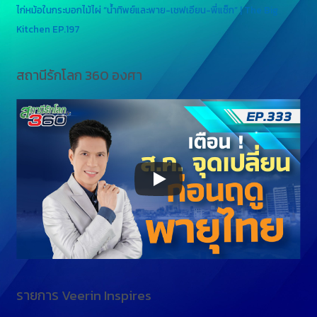
ไก่หม้อในกระบอกไม้ไผ่ “น้ำทิพย์และพาย-เชฟเอียน-พี่แซ็ก” | The Big
Kitchen EP.197
สถานีรักโลก 360 องศา
รายการ Veerin Inspires