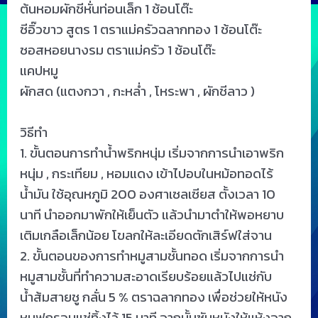
ต้นหอมผักชีหั่นท่อนเล็ก 1 ช้อนโต๊ะ
ซีอิ๊วขาว สูตร 1 ตราแม่ครัวฉลากทอง 1 ช้อนโต๊ะ
ซอสหอยนางรม ตราแม่ครัว 1 ช้อนโต๊ะ
แคปหมู
ผักสด (แตงกวา , กะหล่ำ , โหระพา , ผักชีลาว )
วิธีทำ
1. ขั้นตอนการทำน้ำพริกหนุ่ม เริ่มจากการนำเอาพริก
หนุ่ม , กระเทียม , หอมแดง เข้าไปอบในหม้อทอดไร้
น้ำมัน ใช้อุณหภูมิ 200 องศาเซลเซียส ตั้งเวลา 10
นาที นำออกมาพักให้เย็นตัว แล้วนำมาตำให้พอหยาบ
เติมเกลือเล็กน้อย โขลกให้ละเอียดตักเสิร์ฟใส่จาน
2. ขั้นตอนของการทำหมูสามชั้นทอด เริ่มจากการนำ
หมูสามชั้นที่ทำความสะอาดเรียบร้อยแล้วไปแช่กับ
น้ำส้มสายชู กลั่น 5 % ตราฉลากทอง เพื่อช่วยให้หนัง
หมูฟูกรอบแช่ทิ้งไว้ 15 นาที จากนั้นซับหนังให้แห้งจาก