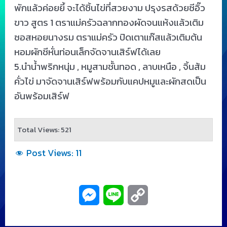
พักแล้วค่อยยี้ จะได้ชิ้นไข่ที่สวยงาม ปรุงรสด้วยซีอิ๊ว
ขาว สูตร 1 ตราแม่ครัวฉลากทองผัดจนแห้งแล้วเติม
ซอสหอยนางรม ตราแม่ครัว ปิดเตาแก๊สแล้วเติมต้น
หอมผักชีหั่นท่อนเล็กจัดจานเสิร์ฟได้เลย
5.นำน้ำพริกหนุ่ม , หมูสามชั้นทอด , ลาบเหนือ , จิ้นส้ม
คั่วไข่ มาจัดจานเสิร์ฟพร้อมกับแคปหมูและผักสดเป็น
อันพร้อมเสิร์ฟ
Total Views: 521
Post Views:
11
M
L
C
e
i
o