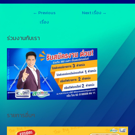
s
n
p
←
Previous
Next เรื่อง
→
s
e
y
เรื่อง
e
L
ร่วมงานกับเรา
n
i
g
n
e
k
r
รายการอื่นๆ