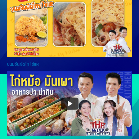
ขนมจีนผัดไท ไข่แห