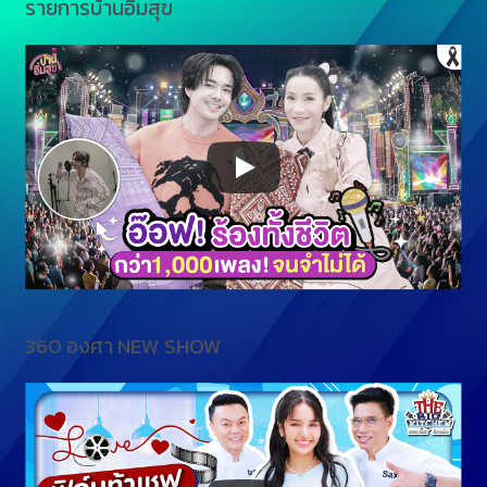
รายการบ้านอิ่มสุข
360 องศา NEW SHOW