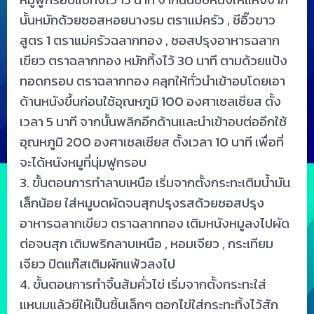
นั้นหมักด้วยซอสหอยนางรม ตราแม่ครัว , ซีอิ๊วขาว
สูตร 1 ตราแม่ครัวฉลากทอง , ซอสปรุงอาหารฉลาก
เขียว ตราฉลากทอง หมักทิ้งไว้ 30 นาที ตามด้วยแป้ง
ทอดกรอบ ตราฉลากทอง คลุกให้ทั่วนำเข้าอบโดยเอา
ด้านหนังขึ้นก่อนใช้อุณหภูมิ 100 องศาเซลเซียส ตั้ง
เวลา 5 นาที จากนั้นพลิกอีกด้านและนำเข้าอบต่ออีกใช้
อุณหภูมิ 200 องศาเซลเซียส ตั้งเวลา 10 นาที เพื่อที่
จะได้หนังหมูที่นุ่มฟูกรอบ
3. ขั้นตอนการทำลาบเหนือ เริ่มจากตั้งกระทะเติมน้ำมัน
เล็กน้อย ใส่หมูบดผัดจนสุกปรุงรสด้วยซอสปรุง
อาหารฉลากเขียว ตราฉลากทอง เติมหนังหมูลงไปผัด
ต่อจนสุก เติมพริกลาบเหนือ , หอมเจียว , กระเทียม
เจียว ปิดแก๊สเติมผักแพ้วลงไป
4. ขั้นตอนการทำจิ้นส้มคั่วไข่ เริ่มจากตั้งกระทะใส่
แหนมแล้วยีให้เป็นชิ้นเล็กๆ ตอกไข่ใส่กระทะทิ้งไว้สัก