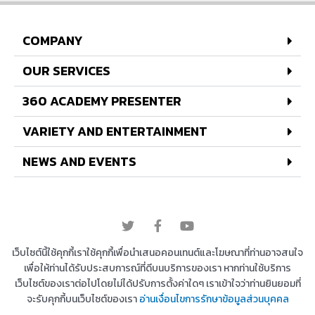
COMPANY
OUR SERVICES
360 ACADEMY PRESENTER
VARIETY AND ENTERTAINMENT
NEWS AND EVENTS
© 2022 All rights reserved
เว็บไซต์นี้ใช้คุกกี้เราใช้คุกกี้เพื่อนำเสนอคอนเทนต์และโฆษณาที่ท่านอาจสนใจ
เพื่อให้ท่านได้รับประสบการณ์ที่ดีบนบริการของเรา หากท่านใช้บริการ
เว็บไซต์ของเราต่อไปโดยไม่ได้ปรับการตั้งค่าใดๆ เราเข้าใจว่าท่านยินยอมที่
Copyright © 2026 บริษัท 360 องศา เอ็นเตอร์เทนเม้น
จะรับคุกกี้บนเว็บไซต์ของเรา
อ่านเงื่อนไขการรักษาข้อมูลส่วนบุคคล
ท์ จำกัด | Powered by
Astra WordPress Theme