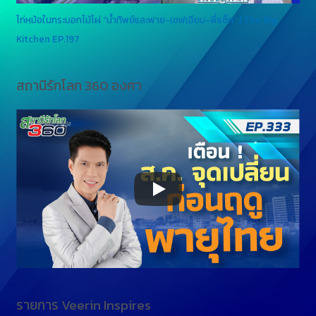
ไก่หม้อในกระบอกไม้ไผ่ “น้ำทิพย์และพาย-เชฟเอียน-พี่แซ็ก” | The Big
Kitchen EP.197
สถานีรักโลก 360 องศา
รายการ Veerin Inspires