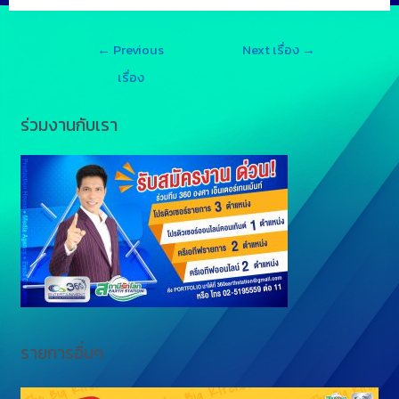
s
n
p
←
Previous
Next เรื่อง
→
s
e
y
เรื่อง
e
L
ร่วมงานกับเรา
n
i
g
n
e
k
r
รายการอื่นๆ