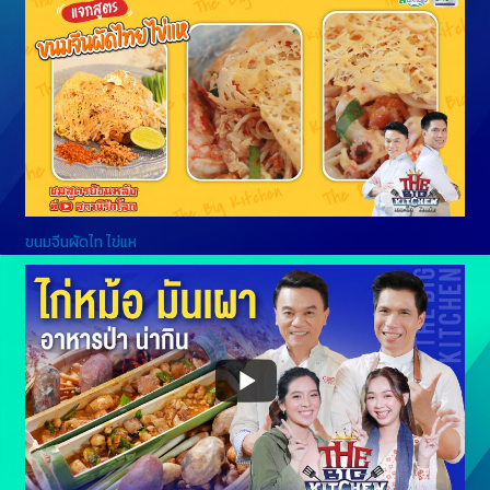
ขนมจีนผัดไท ไข่แห