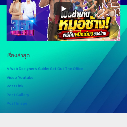
เรื่องล่าสุด
A Web Designer’s Guide: Get Out The Office
Video Youtube
Post Link
Post Gallery
Post Image