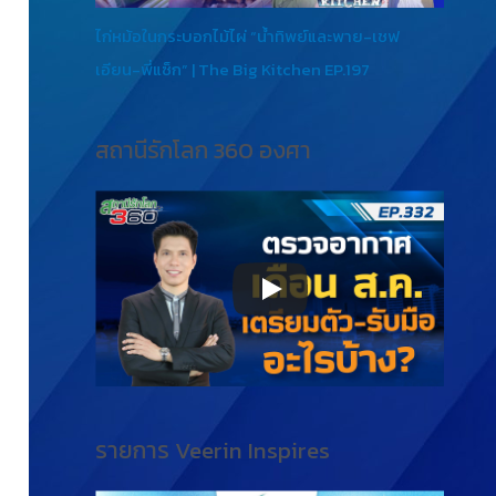
ไก่หม้อในกระบอกไม้ไผ่ “น้ำทิพย์และพาย-เชฟ
เอียน-พี่แซ็ก” | The Big Kitchen EP.197
สถานีรักโลก 360 องศา
รายการ Veerin Inspires