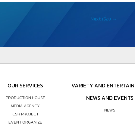
e
L
Next เรื่อง
→
n
i
g
n
e
k
r
OUR SERVICES
VARIETY AND ENTERTAI
NEWS AND EVENTS
PRODUCTION HOUSE
MEDIA AGENCY
NEWS
CSR PROJECT
EVENT ORGANIZE