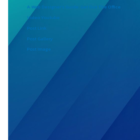
A Web Designer’s Guide: Get Out The Office
Video Youtube
Post Link
Post Gallery
Post Image