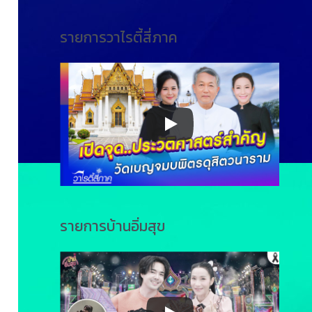
รายการวาไรตี้สี่ภาค
รายการบ้านอิ่มสุข