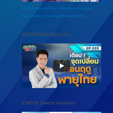
ไก่หม้อในกระบอกไม้ไผ่ “น้ำทิพย์และพาย-เชฟ
เอียน-พี่แซ็ก” | The Big Kitchen EP.197
สถานีรักโลก 360 องศา
รายการ Veerin Inspires