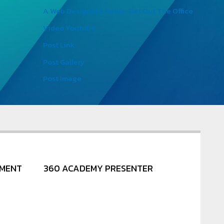
A Web Designer’s Guide: Get Out The Office
Video Youtube
Post Link
Post Gallery
Post Image
NMENT
360 ACADEMY PRESENTER