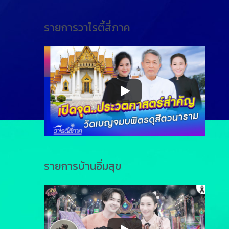
รายการวาไรตี้สี่ภาค
รายการบ้านอิ่มสุข