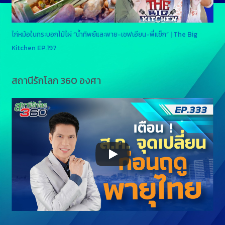
ไก่หม้อในกระบอกไม้ไผ่ “น้ำทิพย์และพาย-เชฟเอียน-พี่แซ็ก” | The Big
Kitchen EP.197
สถานีรักโลก 360 องศา