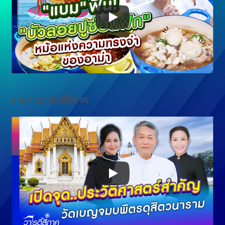
รายการวาไรตี้สี่ภาค