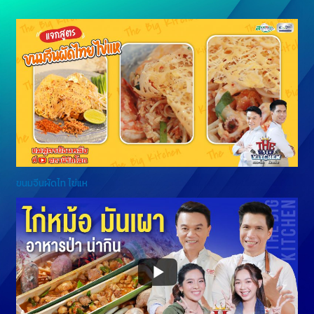
ขนมจีนผัดไท ไข่แห