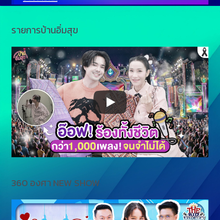
รายการบ้านอิ่มสุข
360 องศา NEW SHOW