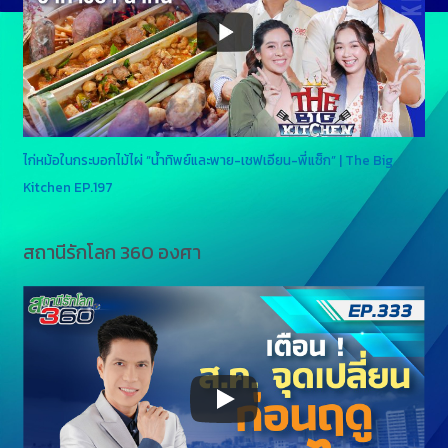
ไก่หม้อในกระบอกไม้ไผ่ “น้ำทิพย์และพาย-เชฟเอียน-พี่แซ็ก” | The Big
Kitchen EP.197
สถานีรักโลก 360 องศา