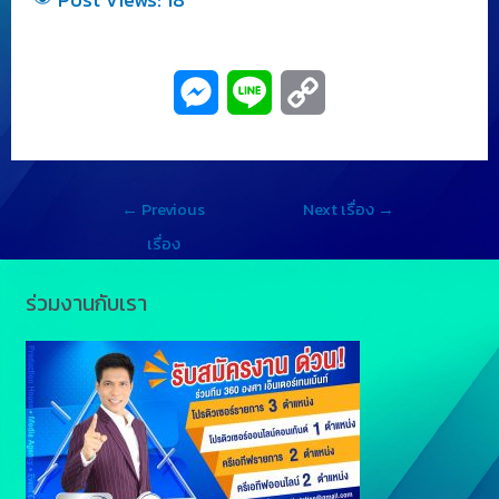
M
L
C
e
i
o
s
n
p
←
Previous
Next เรื่อง
→
s
e
y
เรื่อง
e
L
ร่วมงานกับเรา
n
i
g
n
e
k
r