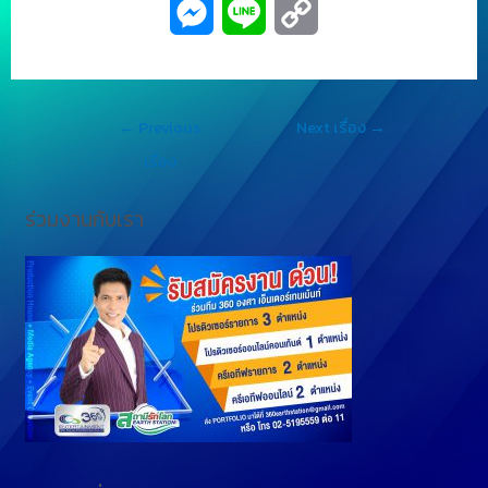
M
L
C
e
i
o
s
n
p
←
Previous
Next เรื่อง
→
s
e
y
เรื่อง
e
L
ร่วมงานกับเรา
n
i
g
n
e
k
r