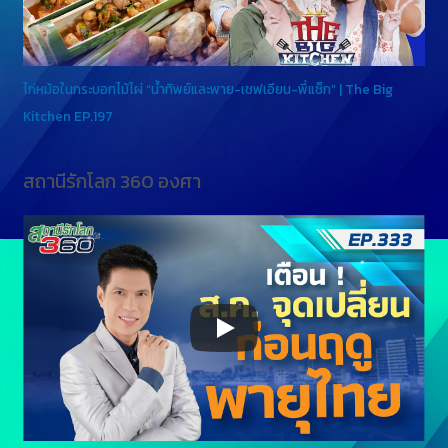
ไก่หม้อในกระบอกไม้ไผ่ “น้ำทิพย์และพาย-เชฟเอียน-พี่แซ็ก” | The Big
Kitchen EP.197
สถานีรักโลก 360 องศา