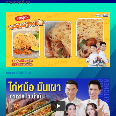
รายการอื่นๆ
ขนมจีนผัดไท ไข่แห