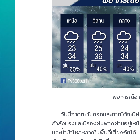
พยากรณ์อากา
วันนี้ภาคตะวันออกและภาคใต้จะมีฝน
กำลังแรงและมีร่องฝนพาดผ่านอยู่เหนื
และน้ำป่าไหลหลากในพื้นที่เสี่ยงภัยได้