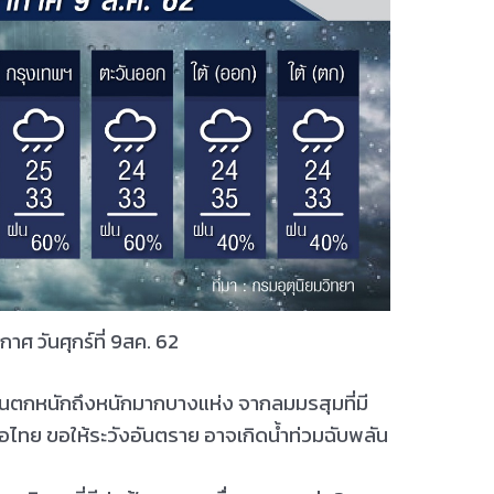
ศ วันศุกร์ที่ 9สค. 62
ตกหนักถึงหนักมากบางแห่ง จากลมมรสุมที่มี
อไทย ขอให้ระวังอันตราย อาจเกิดน้ำท่วมฉับพลัน