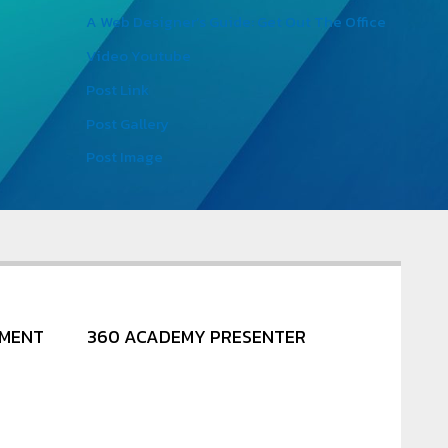
A Web Designer’s Guide: Get Out The Office
Video Youtube
Post Link
Post Gallery
Post Image
NMENT
360 ACADEMY PRESENTER