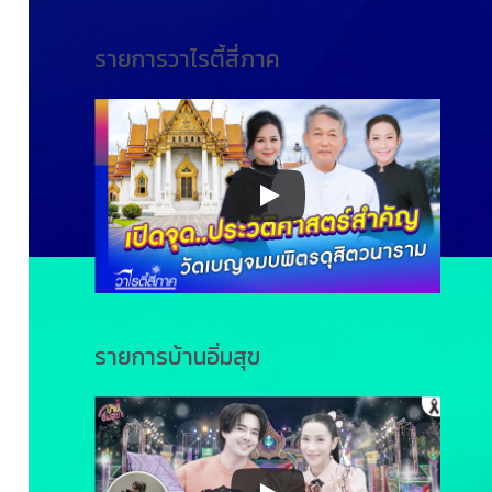
รายการวาไรตี้สี่ภาค
รายการบ้านอิ่มสุข