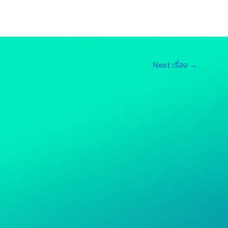
s
n
p
s
e
y
e
L
Next เรื่อง
→
n
i
g
n
e
k
r