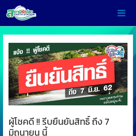
ผู้โชคดี !! รีบยืนยันสิทธิ์ ถึง 7
มิถุนายน นี้