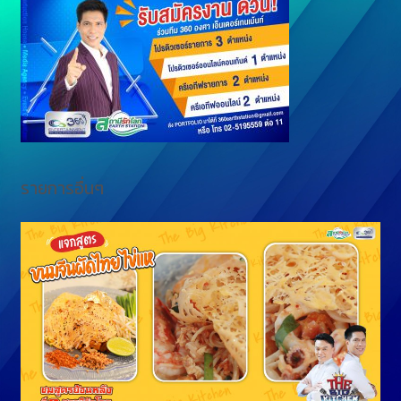
g
n
e
k
r
รายการอื่นๆ