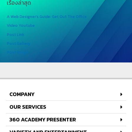
เรื่องล่าสุด
A Web Designer’s Guide: Get Out The Office
Video Youtube
Post Link
Post Gallery
Post Image
COMPANY
OUR SERVICES
360 ACADEMY PRESENTER