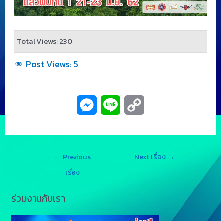
Total Views: 230
Post Views:
5
M
L
C
e
i
o
s
n
p
←
Previous
Next เรื่อง
→
s
e
y
เรื่อง
e
L
ร่วมงานกับเรา
n
i