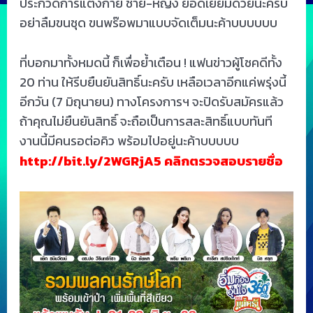
ประกวดการแต่งกาย ชาย-หญิง ยอดเยี่ยมด้วยนะครับ
อย่าลืมขนชุด ขนพร๊อพมาแบบจัดเต็มนะค้าบบบบบบ
ที่บอกมาทั้งหมดนี้ ก็เพื่อย้ำเตือน ! แฟนข่าวผู้โชคดีทั้ง
20 ท่าน ให้รีบยืนยันสิทธิ์นะครับ เหลือเวลาอีกแค่พรุ่งนี้
อีกวัน (7 มิถุนายน) ทางโครงการฯ จะปิดรับสมัครแล้ว
ถ้าคุณไม่ยืนยันสิทธิ์ จะถือเป็นการสละสิทธิ์แบบทันที
งานนี้มีคนรอต่อคิว พร้อมไปอยู่นะค้าบบบบบ
http://bit.ly/2WGRjA5 คลิกตรวจสอบรายชื่อ