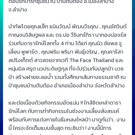
ตอนรักป่ารักชุมชน ณ บ้านต้นต้อง อ.เมืองลำปาง
จ.ลำปาง
นำทัพโดยคุณแซ็ก ธนินวัฒน์ พัฒนวีรคุณ , คุณอัศวินต์
กาญจนวิสิษฐผล และ ดร.ปอ วีรินทร์ทิรา นาทองบ่อจรัส
ร่วมกับดารารักษ์โลกทั้ง 4 ท่าน ได้แก่ คุณนิว ชัยพล จู
เลี่ยน พูพาร์ต , คุณพริม พริมา พันธุ์เจริญ , คุณคารีสา
สปริงเก็ตต์ สาวสวยจากเวที The Face Thailand และ
หนุ่มมิล ศรุต นวประดิษฐกุล ที่จะไปร่วมกันปลูกป่า บวช
ป่า สร้างฝายชะลอน้ำ รวมทั้งศึกษาเส้นทางธรรมชาติ ณ
ป่าชุมชนบ้านต้นต้อง อำเภอเมืองลำปาง จังหวัดลำปาง
และต่อเนื่องด้วยกิจกรรมอัดแน่น !! ใกล้ชิดเหล่าดารา
รักษ์โลก กับการทำกิจกรรมในช่วงงานเลี้ยงสังสรรค์
พร้อมกับการแต่งกายในธีมหลงใหลป่า มาดูกันว่า.. งาน
นี้ ใครจะจัดเต็มแบบขั้นสุด กระซิบว่า ! งานนี้มีการ