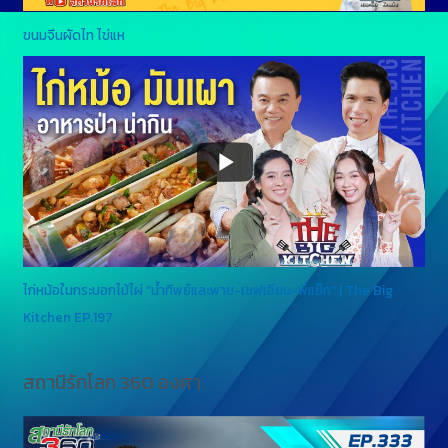
ขนมจีนผัดไท ไข่แห
ไก่หม้อในกระบอกไม้ไผ่ “น้ำทิพย์และพาย-เชฟเอียน-พี่แซ็ก” | The Big
Kitchen EP.197
สถานีรักโลก 360 องศา