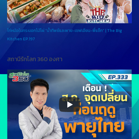
ไก่หม้อในกระบอกไม้ไผ่ “น้ำทิพย์และพาย-เชฟเอียน-พี่แซ็ก” | The Big
Kitchen EP.197
สถานีรักโลก 360 องศา