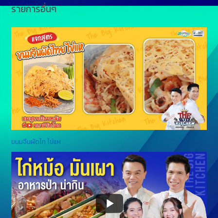
รายการอื่นๆ
ขนมจีนผัดไท ไข่แห