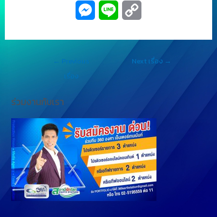
M
L
C
e
i
o
s
n
p
←
Previous
Next เรื่อง
→
s
e
y
เรื่อง
e
L
ร่วมงานกับเรา
n
i
g
n
e
k
r