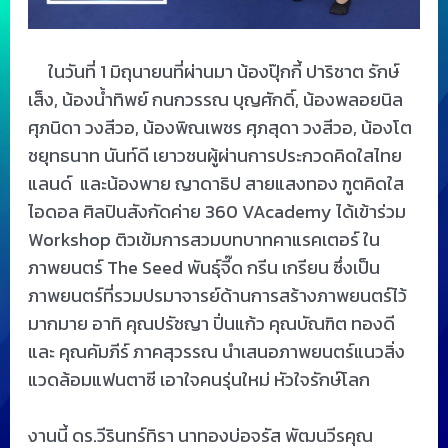
ในวันที่ 1 มิถุนายนที่ผ่านมา น้องปุ๊กกี้ ปาริชาต รักษ์
เส็ง, น้องน้ำทิพย์ กนกวรรณ บุญศักดิ์, น้องพลอยนิล
ศุภนิดา วงสีวอ, น้องพิณเพชร ศุภสุดา วงสีวอ, น้องโต
ชยุทธนาท นันท์ดี เยาวชนผู้ผ่านการประกวดคิดใสไทย
แลนด์ และน้องพาย ญาดาธิป สายแสงทอง ฑูตคิดใส
ไอดอล ศิลปินสังกัดค่าย 360 VAcademy ได้เข้าร่วม
Workshop ติวเข้มการสวมบทบาทคาแรคเตอร์ ใน
ภาพยนตร์ The Seed พันธุ์จี๊ด กรีน เกรียน ซึ่งเป็น
ภาพยนตร์ที่รวมปรมาจารย์ด้านการสร้างภาพยนตร์ไว้
มากมาย อาทิ คุณปรัชญา ปิ่นแก้ว คุณบัณฑิต ทองดี
และ คุณคัมภีร์ ภาคสุวรรณ นำเสนอภาพยนตร์แนวสิ่ง
แวดล้อมแฟนตาซี เอาใจคนรุ่นใหม่ หัวใจรักษ์โลก
งานนี้ ดร.วีรินทร์ทิรา นาทองบ่อจรัส พัฒนวีรคุณ