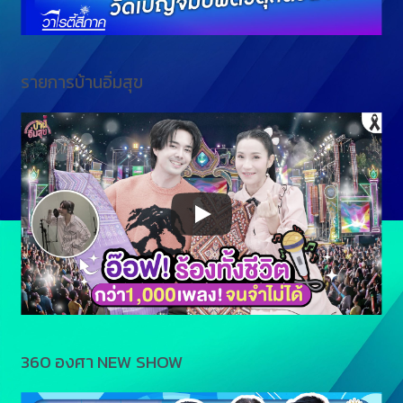
รายการบ้านอิ่มสุข
360 องศา NEW SHOW