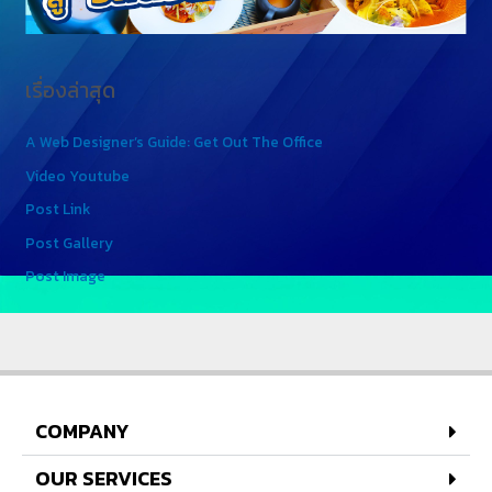
เรื่องล่าสุด
A Web Designer’s Guide: Get Out The Office
Video Youtube
Post Link
Post Gallery
Post Image
COMPANY
OUR SERVICES