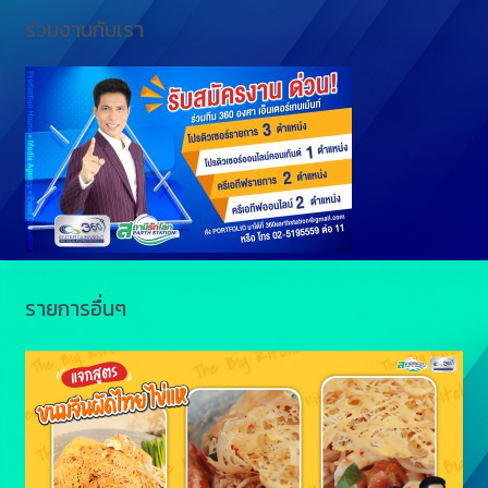
ร่วมงานกับเรา
n
i
g
n
e
k
r
รายการอื่นๆ