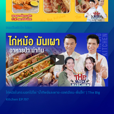
ขนมจีนผัดไท ไข่แห
ไก่หม้อในกระบอกไม้ไผ่ “น้ำทิพย์และพาย-เชฟเอียน-พี่แซ็ก” | The Big
Kitchen EP.197