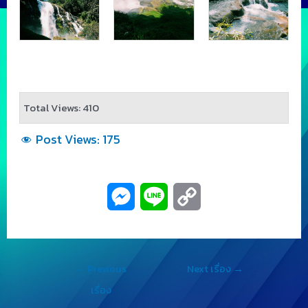
Total Views: 410
Post Views:
175
M
L
C
e
i
o
s
n
p
←
Previous
Next เรื่อง
→
s
e
y
เรื่อง
e
L