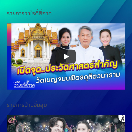
รายการวาไรตี้สี่ภาค
รายการบ้านอิ่มสุข