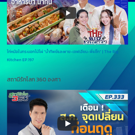
ไก่หม้อในกระบอกไม้ไผ่ “น้ำทิพย์และพาย-เชฟเอียน-พี่แซ็ก” | The Big
Kitchen EP.197
สถานีรักโลก 360 องศา