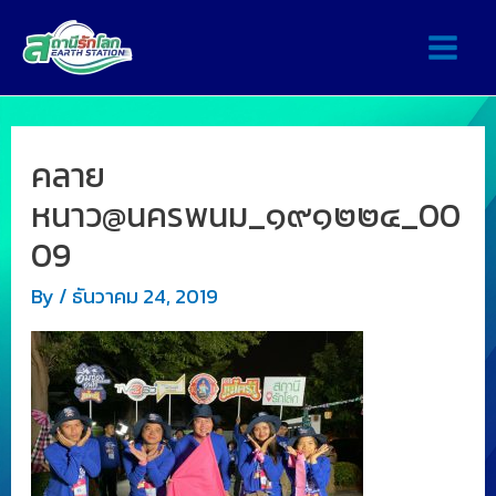
คลาย
หนาว@นครพนม_๑๙๑๒๒๔_00
09
By
/
ธันวาคม 24, 2019