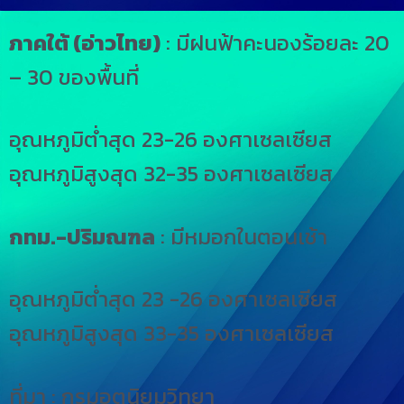
ภาคใต้ (อ่าวไทย)
: มีฝนฟ้าคะนองร้อยละ 20
– 30 ของพื้นที่
อุณหภูมิต่ำสุด 23-26 องศาเซลเซียส
อุณหภูมิสูงสุด 32-35 องศาเซลเซียส
กทม.-ปริมณฑล
: มีหมอกในตอนเช้า
อุณหภูมิต่ำสุด 23 -26 องศาเซลเซียส
อุณหภูมิสูงสุด 33-35 องศาเซลเซียส
ที่มา : กรมอุตุนิยมวิทยา