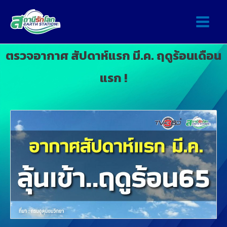
ตรวจอากาศ สัปดาห์แรก มี.ค. ฤดูร้อนเดือน
แรก
!