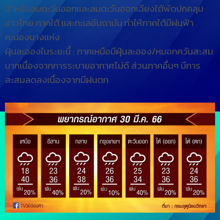
สำหรับลมตะวันออกและลมตะวันออกเฉียงใต้พัดปกคลุม
อ่าวไทย ภาคใต้ และทะเลอันดามัน ทำให้ภาคใต้มีฝนฟ้า
คะนองบางแห่ง
ฝุ่นละอองในระยะนี้ : ภาคเหนือมีฝุ่นละออง/หมอกควันสะสม
มากเนื่องจากการระบายอากาศไม่ดี ส่วนภาคอื่นๆ มีการ
สะสมลดลงเนื่องจากมีฝนตก