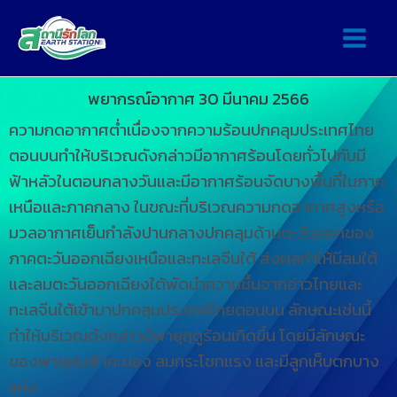
พยากรณ์อากาศ 30 มีนาคม 2566
ความกดอากาศต่ำเนื่องจากความร้อนปกคลุมประเทศไทย
ตอนบนทำให้บริเวณดังกล่าวมีอากาศร้อนโดยทั่วไปกับมี
ฟ้าหลัวในตอนกลางวันและมีอากาศร้อนจัดบางพื้นที่ในภาค
เหนือและภาคกลาง ในขณะที่บริเวณความกดอากาศสูงหรือ
มวลอากาศเย็นกำลังปานกลางปกคลุมด้านตะวันออกของ
ภาคตะวันออกเฉียงเหนือและทะเลจีนใต้ ส่งผลทำให้มีลมใต้
และลมตะวันออกเฉียงใต้พัดนำความชื้นจากอ่าวไทยและ
ทะเลจีนใต้เข้ามาปกคลุมประเทศไทยตอนบน ลักษณะเช่นนี้
ทำให้บริเวณดังกล่าวมีพายุฤดูร้อนเกิดขึ้น โดยมีลักษณะ
ของพายุฝนฟ้าคะนอง ลมกระโชกแรง และมีลูกเห็บตกบาง
แห่ง