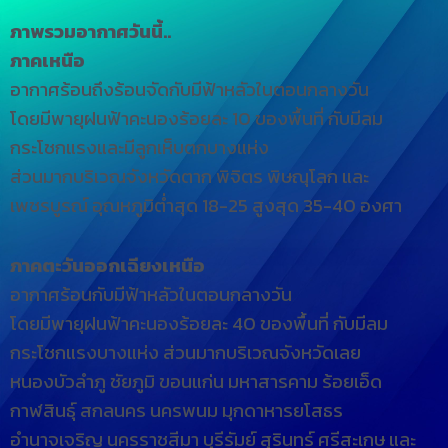
ภาพรวมอากาศวันนี้..
ภาคเหนือ
อากาศร้อนถึงร้อนจัดกับมีฟ้าหลัวในตอนกลางวัน
โดยมีพายุฝนฟ้าคะนองร้อยละ 10 ของพื้นที่ กับมีลม
กระโชกแรงและมีลูกเห็บตกบางแห่ง
ส่วนมากบริเวณจังหวัดตาก พิจิตร พิษณุโลก และ
เพชรบูรณ์ อุณหภูมิต่ำสุด 18-25 สูงสุด 35-40 องศา
ภาคตะวันออกเฉียงเหนือ
อากาศร้อนกับมีฟ้าหลัวในตอนกลางวัน
โดยมีพายุฝนฟ้าคะนองร้อยละ 40 ของพื้นที่ กับมีลม
กระโชกแรงบางแห่ง ส่วนมากบริเวณจังหวัดเลย
หนองบัวลำภู ชัยภูมิ ขอนแก่น มหาสารคาม ร้อยเอ็ด
กาฬสินธุ์ สกลนคร นครพนม มุกดาหารยโสธร
อำนาจเจริญ นครราชสีมา บุรีรัมย์ สุรินทร์ ศรีสะเกษ และ