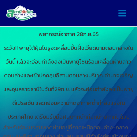
พยากรณ์อากาศ 28ก.ย.65
ระวัง!! พายุไต้ฝุ่นโนรูจะเคลื่อนขึ้นฝั่งเวียดนามตอนกลางใน
วันนี้ แล้วจะอ่อนกำลังลงเป็นพายุโซนร้อนเคลื่อนผ่านลาว
ตอนล่างและเข้าปกคลุมอีสานตอนล่างบริเวณอำนาจเจริญ
และอุบลราชธานีในวันที่29ก.ย. แล้วจะอ่อนกำลังลงเป็นพายุ
ดีเปรสชัน และหย่อมความกดอากาศต่ำกำลังแรงใน
ประเทศไทย เตรียมรับมือฝนตกหนักถึงหนักมากกันด้วย
สำหรับร่องมรสุมพาดผ่านอยู่ที่ภาคเหนือตอนล่าง-กลาง
ตอนบน-อีสานตอนล่าง ส่วนลมมรสุมมีกำลังค่อนข้างแรง