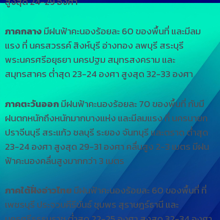
สูงสุด 24-29 องศา
ภาคกลาง
มีฝนฟ้าคะนองร้อยละ 60 ของพื้นที่ และมีลม
แรง ที่ นครสวรรค์ สิงห์บุรี อ่างทอง ลพบุรี สระบุรี
พระนครศรีอยุธยา นครปฐม สมุทรสงคราม และ
สมุทรสาคร ต่ำสุด 23-24 องศา สูงสุด 32-33 องศา
ภาคตะวันออก
มีฝนฟ้าคะนองร้อยละ 70 ของพื้นที่ กับมี
ฝนตกหนักถึงหนักมากบางแห่ง และมีลมแรง ที่ นครนายก
ปราจีนบุรี สระแก้ว ชลบุรี ระยอง จันทบุรี และตราด ต่ำสุด
23-24 องศา สูงสุด 29-31 องศา คลื่นสูง 2-3 เมตร มีฝน
ฟ้าคะนองคลื่นสูงมากกว่า 3 เมตร
ภาคใต้ฝั่งอ่าวไทย
มีฝนฟ้าคะนองร้อยละ 60 ของพื้นที่ ที่
เพชรบุรี ประจวบคีรีขันธ์ ชุมพร สุราษฎร์ธานี และ
นครศรีธรรมราช ต่ำสุด 22-25 องศา สูงสุด 32-34 องศา