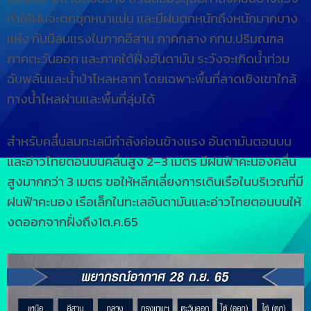
ทำให้ฝนจะตกชุกหนาแน่น และมีฝนตกหนักถึงหนักมากบาง
แห่ง กับมีลมแรงในภาคอีสาน ภาคกลาง กทม.ปริมณฑล
ภาคตะวันออก และภาคใต้ฝั่งอันดามัน ระวังจะเกิดน้ำท่วม
ฉับพลันและน้ำป่าไหลหลาก โดยเฉพาะพื้นที่ลาดเชิงเขาใกล้
ทางน้ำไหลผ่านและพื้นที่ลุ่มได้
สำหรับคลื่นลมทะเลมีกำลังค่อนข้างแรง อันดามันตอนบน
และอ่าวไทยตอนบนคลื่นสูง 2–3 เมตร มีฝนฟ้าคะนองคลื่น
สูงมากกว่า 3 เมตร ขอให้หลีกเลี่ยงการเดินเรือในบริเวณที่มี
ฝนฟ้าคะนอง เรือเล็กในทะเลอันดามันและอ่าวไทยตอนบนให้
งดออกจากฝั่งถึง1ต.ค.65