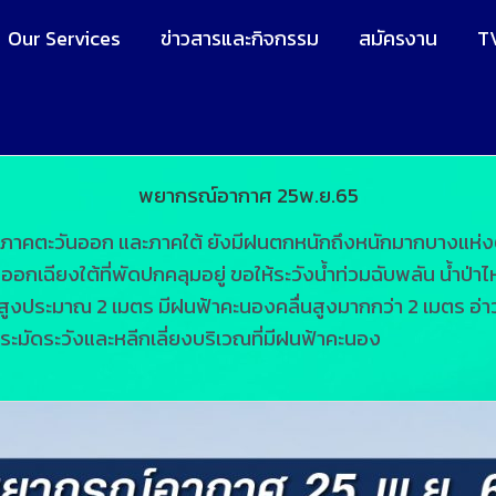
Our Services
ข่าวสารและกิจกรรม
สมัครงาน
T
พยากรณ์อากาศ 25พ.ย.65
าคตะวันออก และภาคใต้ ยังมีฝนตกหนักถึงหนักมากบางแห่งต
ฉียงใต้ที่พัดปกคลุมอยู่ ขอให้ระวังน้ำท่วมฉับพลัน น้ำป่าไ
ูงประมาณ 2 เมตร มีฝนฟ้าคะนองคลื่นสูงมากกว่า 2 เมตร อ่า
ะมัดระวังและหลีกเลี่ยงบริเวณที่มีฝนฟ้าคะนอง