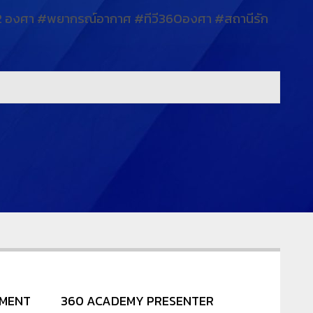
-32 องศา #พยากรณ์อากาศ #ทีวี360องศา #สถานีรัก
NMENT
360 ACADEMY PRESENTER