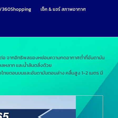
V360Shopping
เช็ค & แชร์ สภาพอากาศ
่อ จากอิทธิพลของหย่อมความกดอากาศต่ำที่อันดามัน
หลหลาก และน้ำล้นตลิ่งด้วย
วไทยตอนบนและอันดามันตอนล่าง คลื่นสูง 1-2 เมตร มี