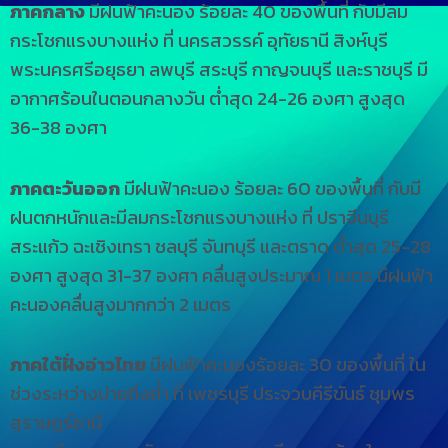
ภาคกลาง
มีฝนฟ้าคะนอง ร้อยละ 40 ของพื้นที่ กับมีลม
กระโชกแรงบางแห่ง ที่ นครสวรรค์ อุทัยธานี สิงห์บุรี
พระนครศรีอยุธยา ลพบุรี สระบุรี กาญจนบุรี และราชบุรี มี
อากาศร้อนในตอนกลางวัน ต่ำสุด 24-26 องศา สูงสุด
36-38 องศา
ภาคตะวันออก
มีฝนฟ้าคะนอง ร้อยละ 60 ของพื้นที่ กับมี
ฝนตกหนักและมีลมกระโชกแรงบางแห่ง ที่ ปราจีนบุรี
สระแก้ว ฉะเชิงเทรา ชลบุรี จันทบุรี และตราด ต่ำสุด 25-28
องศา สูงสุด 31-37 องศา คลื่นสูงประมาณ 1 เมตร มีฝนฟ้า
คะนองคลื่นสูงมากกว่า 2 เมตร
ภาคใต้ฝั่งอ่าวไทย
มีฝนฟ้าคะนองร้อยละ 30 ของพื้นที่ ใน
ช่วงระหว่างบ่ายถึงค่ำ ที่ เพชรบุรี ประจวบคีรีขันธ์ ชุมพร
สุราษฎร์ธานี