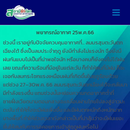
พยากรณ์อากาศ 25พ.ค.66
ช่วงนี้ เราอยู่กับปัจจัยควบคุมอากาศที่.. ลมมรสุมตะวันตก
เฉียงใต้ ซึ่งเป็นลมประจำฤดู ยังมีกำลังไม่แรงนัก จึงยังมี
ฝนกันแบบไม่เป็นที่น่าพอใจนัก หรือบางคนก็ยังคงไม่ได้ฝน
เลย ขณะที่ความร้อนที่มีอยู่ในแต่ละวัน ก็ทำให้คนที่มีฝน ก็จะ
เจอกับลมกระโชกแรงเหมือนฝนที่เกิดขึ้นในฤดูร้อนด้วย
แต่ช่วง 27–30พ.ค. 66 ลมมรสุมตะวันตกเฉียงใต้จะกลับมา
มีกำลังแรงขึ้น แถมช่วงนั้นหย่อมความกดอากาศต่ำที่
ชายฝั่งเวียดนามตอนกลางจะเคลื่อนผ่านไทยไปลงสู่อ่าวมะ
ตะบัน ทำให้ทั้งจะมีฝนเพิ่มขึ้น และมีฝนตกหนักถึงหนักมาก
บางพื้นที่ ทำให้ช่วงเวลาดังกล่าวเป็นที่น่าลุ้นว่าจะมีฝนเยอะ
ขึ้นให้สมกับการรอคอยการเข้าสู่ฤดูฝนหรือไม่