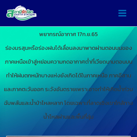
พยากรณ์อากาศ 17ก.ย.65
ร่องมรสุมหรือร่องฝนได้เลื่อนลงมาพาดผ่านตอนบนของ
ภาคเหนือเข้าสู่หย่อมความกดอากาศต่ำที่เวียดนามตอนบน
ทำให้ฝนตกหนักบางแห่งยังเกิดได้ในภาคเหนือ ภาคอีสาน
และภาคตะวันออก ระวังอันตรายเพราะอาจทำให้เกิดน้ำท่วม
ฉับพลันและน้ำป่าไหลหลาก โดยเฉพาะที่ลาดเชิงเขาใกล้ทาง
น้ำไหลผ่านและพื้นที่ลุ่ม