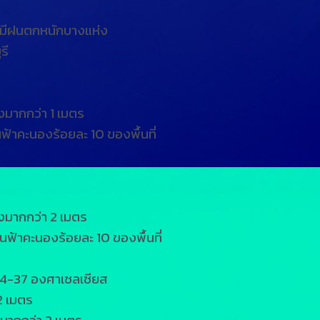
ับมีฝนตกหนักบางแห่ง
รี
ูงมากกว่า 1 เมตร
าคะนองร้อยละ 10 ของพื้นที่
สูงมากกว่า 2 เมตร
้าคะนองร้อยละ 10 ของพื้นที่
 34-37 องศาเซลเซียส
2 เมตร