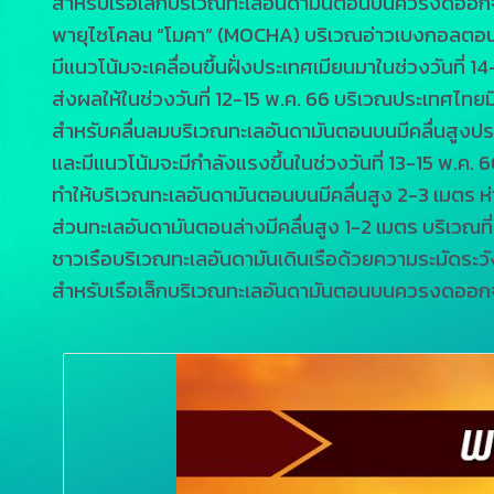
สำหรับเรือเล็กบริเวณทะเลอันดามันตอนบนควรงดออกจาก
พายุไซโคลน “โมคา” (MOCHA) บริเวณอ่าวเบงกอลตอ
มีแนวโน้มจะเคลื่อนขึ้นฝั่งประเทศเมียนมาในช่วงวันที่ 1
ส่งผลให้ในช่วงวันที่ 12-15 พ.ค. 66 บริเวณประเทศไท
สำหรับคลื่นลมบริเวณทะเลอันดามันตอนบนมีคลื่นสูงประ
และมีแนวโน้มจะมีกำลังแรงขึ้นในช่วงวันที่ 13-15 พ.ค. 
ทำให้บริเวณทะเลอันดามันตอนบนมีคลื่นสูง 2-3 เมตร ห่า
ส่วนทะเลอันดามันตอนล่างมีคลื่นสูง 1-2 เมตร บริเวณท
ชาวเรือบริเวณทะเลอันดามันเดินเรือด้วยความระมัดระวั
สำหรับเรือเล็กบริเวณทะเลอันดามันตอนบนควรงดออกจาก