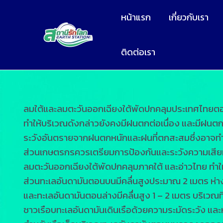
หน้าแรก
เกี่ยวกับเรา
ติดต่อเรา
ลมใต้และลมตะวันออกเฉียงใต้พัดปกคลุมประเทศไทย
ทำให้บริเวณดังกล่าวยังคงมีฝนตกต่อเนื่อง และมีฝนต
ระวังอันตรายจากฝนตกหนักและฝนที่ตกสะสมซึ่งอาจทำให
ส่วนเกษตรกรควรเตรียมการป้องกันและระวังความเสียห
ลมตะวันออกเฉียงใต้พัดปกคลุมภาคใต้ และอ่าวไทย ทำใ
ส่วนทะเลอันดามันตอนบนมีคลื่นสูงประมาณ 2 เมตร ห่างฝ
และทะเลอันดามันตอนล่างมีคลื่นสูง 1 – 2 เมตร บริเวณท
ชาวเรือบทะเลอันดามันเดินเรือด้วยความระมัดระวัง และห