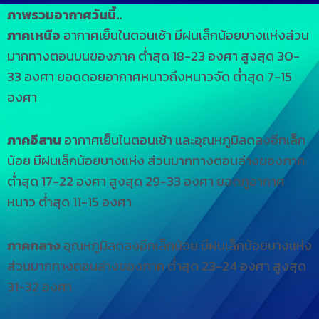
ภาพรวมอากาศวันนี้..
ภาคเหนือ
อากาศเย็นในตอนเช้า มีฝนเล็กน้อยบางแห่งส่วน
มากทางตอนบนของภาค ต่ำสุด 18-23 องศา สูงสุด 30-
33 องศา ยอดดอยอากาศหนาวถึงหนาวจัด ต่ำสุด 7-15
องศา
ภาคอีสาน
อากาศเย็นในตอนเช้า และอุณหภูมิลดลงอีกเล็ก
น้อย มีฝนเล็กน้อยบางแห่ง ส่วนมากทางตอนล่างของภาค
ต่ำสุด 17-22 องศา สูงสุด 29-33 องศา ยอดภูอากาศ
หนาว ต่ำสุด 11-15 องศา
ภาคกลาง
อุณหภูมิลดลงอีกเล็กน้อย มีฝนเล็กน้อยบางแห่ง
ส่วนมากทางตอนล่างของภาค ต่ำสุด 23-24 องศา สูงสุด
31-32 องศา