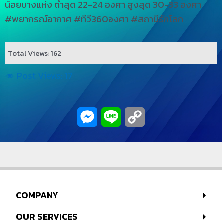
น้อยบางแห่ง ต่ำสุด 22-24 องศา สูงสุด 30-33 องศา
#พยากรณ์อากาศ #ทีวี360องศา #สถานีรักโลก
Total Views: 162
Post Views:
17
Messenger
Line
Copy
Link
COMPANY
OUR SERVICES