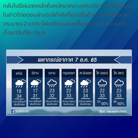
กลับไปมีฝนตกหนักถึงหนักมากบางแห่งต่อ รวมทั้งคลื่นลม
ในอ่าวไทยตอนล่างจะมีกำลังที่แรงขึ้นด้วย โดยคลื่นจะสูง
ประมาณ 2 เมตร มีฝนฟ้าคะนองคลื่นสูงมากกว่า 2 เมตร
ตั้งแต่วันที่9–11ธ.ค.