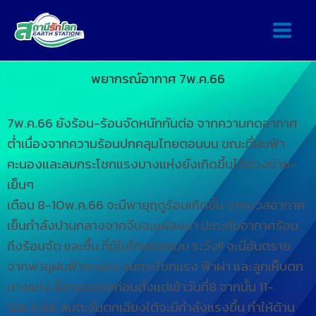
พยากรณ์อากาศ 7พ.ค.66
7พ.ค.66 ยังร้อน-ร้อนจัดหนักกันต่อ จากความกดอากาศ
ต่ำเนื่องจากความร้อนปกคลุมไทยตอนบน ขณะที่ฝนฟ้า
คะนองและลมกระโชกแรงบางแห่งยังเกิดขึ้นได้ช่วงบ่าย-
เย็นๆ
เตือน 8-10พ.ค.66 จะมีพายุฤดูร้อนเกิดขึ้น จากมวลอากาศ
เย็นกำลังปานกลางจากจีนจะแผ่ลงมา ปะทะกับอากาศร้อน
ถึงร้อนจัด และชื้น ที่มีในไทยตอนบน ระวัง!! จะมีอันตราย
จากพายุฝนฟ้าคะนอง ลมกระโชกแรง ฟ้าผ่า และลูกเห็บตก
บางแห่ง อีสานจะเจอก่อนตั้งแต่เช้าวันที่8 จากนั้น 11-
12พ.ค.66 ลมตะวันตกเฉียงใต้จะมีกำลังแรงขึ้น ทำให้ด้าน