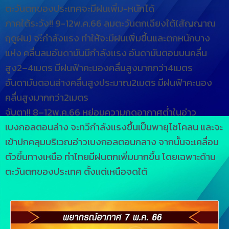
ตะวันตกของประเทศจะมีฝนเพิ่ม-หนักได้
ภาคใต้ระวัง!! 9-12พ.ค.66 ลมตะวันตกเฉียงใต้(สัญญาณ
ฤดูฝน) จะีกำลังแรง ทำให้จะมีฝนเพิ่มขึ้นและตกหนักบาง
แห่ง คลื่นลมอันดามันมีกำลังแรง อันดามันตอนบนคลื่น
สูง2–4เมตร มีฝนฟ้าคะนองคลื่นสูงมากกว่า4เมตร
อันดามันตอนล่างคลื่นสูงประมาณ2เมตร มีฝนฟ้าคะนอง
คลื่นสูงมากกว่า2เมตร
จับตา!! 8–12พ.ค.66 หย่อมความกดอากาศต่ำในอ่าว
เบงกอลตอนล่าง จะทวีกำลังแรงขึ้นเป็นพายุไซโคลน และจะ
เข้าปกคลุมบริเวณอ่าวเบงกอลตอนกลาง จากนั้นจะเคลื่อน
ตัวขึ้นทางเหนือ ทำไทยมีฝนตกเพิ่มมากขึ้น โดยเฉพาะด้าน
ตะวันตกของประเทศ ตั้งแต่เหนือจดใต้