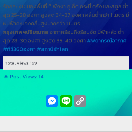
ร้อยละ 40 ของพื้นที่ ที่ พังงา ภูเก็ต กระบี่ ตรัง และสตูล ต่ำ
สุด 25-28 องศา สูงสุด 34-37 องศา คลื่นต่ำกว่า 1 เมตร มี
ฝนฟ้าคะนองคลื่นสูงมากกว่า 1 เมตร
กรุงเทพฯปริมณฑล
อากาศร้อนถึงร้อนจัด มีฟ้าหลัว ต่ำ
สุด 28-30 องศา สูงสุด 35-40 องศา
#พยากรณ์อากาศ
#ทีวี360องศา
#สถานีรักโลก
Total Views: 169
Post Views:
14
Messenger
Line
Copy
Link