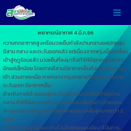
พยากรณ์อากาศ 4 มี.ค.66
ความกดอากาศสูงหรือมวลเย็นกำลังปานกลางแผ่ปกคลุม
อีสาน กลาง และตะวันออกแล้ว แต่เนื่องจากพรุ่งนี้จะเปลี่ยน
เข้าสู่ฤดูร้อนแล้ว มวลเย็นที่ลงมาจึงทำให้มีอุณหภูมิลดลง
อีกแค่เล็กน้อย โดยภาคอีสานมีอากาศเย็นถึงหนาวในตอน
เช้า ส่วนภาคเหนือ ภาคกลาง กรุงเทพฯปริมณฑล และภาค
ตะวันออก มีอากาศเย็น
สำหรับภาคใต้ ลมมรสุมตะวันออกเฉียงเหนือมีกำลังปาน
กลาง ทำให้มีฝนตกหนักบางแห่ง และคลื่นในอ่าวไทยตอน
ล่างสูงประมาณ 2 เมตร มีฝนฟ้าคะนองคลื่นสูงมากกว่า 2
เมตร
สถานการณ์ฝุ่นละอองวันนี้ ในไทยตอนบนมีแนวโน้มการ