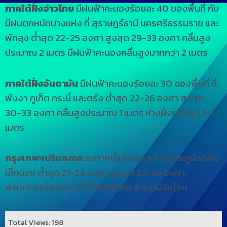
ภาคใต้ฝั่งอ่าวไทย
มีฝนฟ้าคะนองร้อยละ 40 ของพื้นที่ กับ
มีฝนตกหนักบางแห่ง ที่ สุราษฎร์ธานี นครศรีธรรมราช และ
พัทลุง ต่ำสุด 22-25 องศา สูงสุด 29-33 องศา คลื่นสูง
ประมาณ 2 เมตร มีฝนฟ้าคะนองคลื่นสูงมากกว่า 2 เมตร
ภาคใต้ฝั่งอันดามัน
มีฝนฟ้าคะนองร้อยละ 30 ของพื้นที่ ที่
พังงา ภูเก็ต กระบี่ และตรัง ต่ำสุด 22-26 องศา สูงสุด
30-33 องศา คลื่นสูงประมาณ 1 เมตร ห่างฝั่งคลื่นสูง 1-2
เมตร
กรุงเทพฯปริมณฑล
อากาศเย็นในตอนเช้า อุณหภูมิลดลง
เล็กน้อย ต่ำสุด 21-24 องศา สูงสุด 33-36 องศา
#พยากรณ์อากาศ #ทีวี360องศา #สถานีรักโลก
Total Views: 198