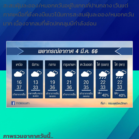
สะสมฝุ่นละออง/หมอกควันอยู่ในเกณฑ์ปานกลาง เว้นแต่
ภาคเหนือที่ยังคงมีแนวโน้มการสะสมฝุ่นละออง/หมอกควัน
มาก เนื่องจากลมที่พัดปกคลุมมีกำลังอ่อน
ภาพรวมอากาศวันนี้..