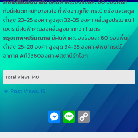
ภาคใต้ฝั่งอันดามัน
มีฝนฟ้าคะนองร้อยละ 60 ของพื้นที่
กับมีฝนตกหนักบางแห่ง ที่ พังงา ภูเก็ต กระบี่ ตรัง และสตูล
ต่ำสุด 23-25 องศา สูงสุด 32-35 องศา คลื่นสูงประมาณ 1
เมตร มีฝนฟ้าคะนองคลื่นสูงมากกว่า 1 เมตร
กรุงเทพฯปริมณฑล
มีฝนฟ้าคะนองร้อยละ 60 ของพื้นที่
ต่ำสุด 25-28 องศา สูงสุด 34-35 องศา #พยากรณ์
อากาศ #ทีวี360องศา #สถานีรักโลก
Total Views: 140
Post Views:
19
Messenger
Line
Copy
Link