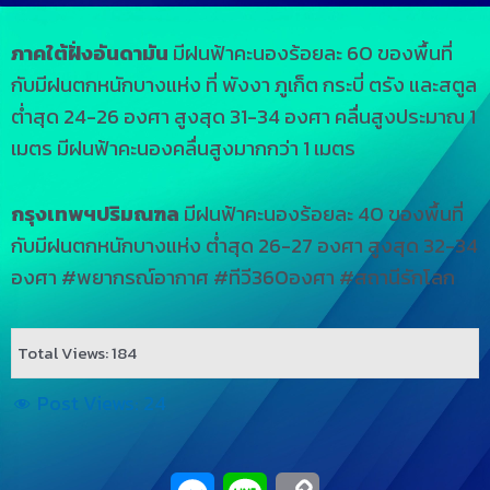
ภาคใต้ฝั่งอันดามัน
มีฝนฟ้าคะนองร้อยละ 60 ของพื้นที่
กับมีฝนตกหนักบางแห่ง ที่ พังงา ภูเก็ต กระบี่ ตรัง และสตูล
ต่ำสุด 24-26 องศา สูงสุด 31-34 องศา คลื่นสูงประมาณ 1
เมตร มีฝนฟ้าคะนองคลื่นสูงมากกว่า 1 เมตร
กรุงเทพฯปริมณฑล
มีฝนฟ้าคะนองร้อยละ 40 ของพื้นที่
กับมีฝนตกหนักบางแห่ง ต่ำสุด 26-27 องศา สูงสุด 32-34
องศา #พยากรณ์อากาศ #ทีวี360องศา #สถานีรักโลก
Total Views: 184
Post Views:
24