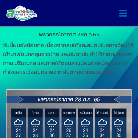
พยากรณ์อากาศ 28ก.ค.65
วันนี้ฝนยังน้อยต่อ เนื่องจากลมใต้และลมตะวันออกเฉียงใต้
เข้ามาพัดปกคลุมอ่าวไทย และอันดามัน ทำให้ภาคตะวันออก
กทม.ปริมณฑล และภาคใต้ตอนล่างมีฝนตกหนักบางแห่ง
ทำใจและระวังอันตรายจากฝนตกหนักในระยะนี้ด้วย