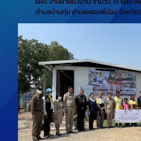
แผ่น งานฝาผนังบ้าน จำนวน 19 แผ่น แผ่น
ตำบลบ้านกุ่ม อำเภอสองพี่น้อง จังหวัด