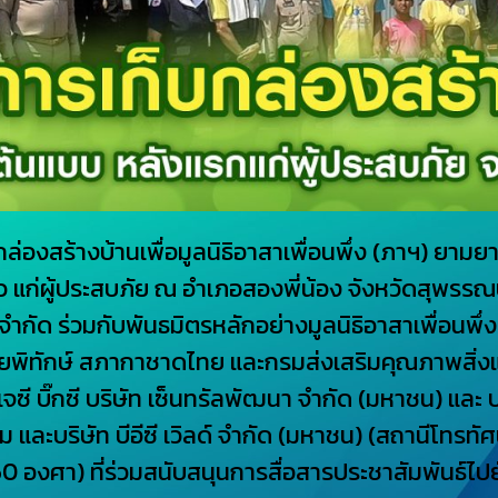
ล่องสร้างบ้านเพื่อมูลนิธิอาสาเพื่อนพึ่ง (ภาฯ) ยามย
้แล้ว แก่ผู้ประสบภัย ณ อำเภอสองพี่น้อง จังหวัดสุพรร
) จำกัด ร่วมกับพันธมิตรหลักอย่างมูลนิธิอาสาเพื่อ
ัยพิทักษ์ สภากาชาดไทย และกรมส่งเสริมคุณภาพสิ่
เจซี บิ๊กซี บริษัท เซ็นทรัลพัฒนา จำกัด (มหาชน) และ 
ม และบริษัท บีอีซี เวิลด์ จำกัด (มหาชน) (สถานีโทรทัศ
 360 องศา) ที่ร่วมสนับสนุนการสื่อสารประชาสัมพันธ์