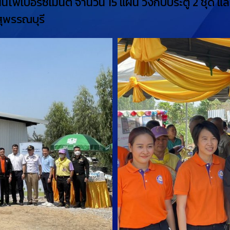
ไฟเบอร์ซีเมนต์ จำนวน 15 แผ่น วงกบประตู 2 ชุด และหน
สุพรรณบุรี