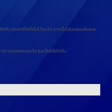
น ค่อยใส่ชีสที่หั่นไว้ลงไป จากนั้นใส่นมสดเพิ่มและ
ง ตราฉลากทองลงไป และปั่นให้เข้ากัน