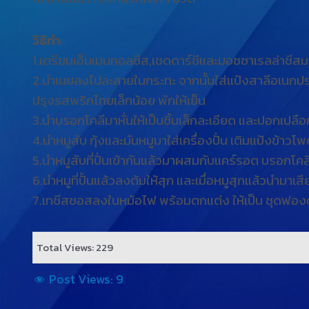
วิธีทำ
1.เตรียมเอ็มเมนทอลชีส,เชดดาร์ชีและมอซซาเรลล่าชีสมาห
2.นำเนยลงไปละลายในกระทะ จากนั้นใส่แป้งสาลีอเนกประส
ปรุงรสพริกไทยเล็กน้อย พักให้เย็น
3.นำบรอกโคลีมาหั่นให้เป็นชิ้นเล็กละเอียด และปอกเปลือก
4.นำหมูสับ กุ้งและมันหมูมาใส่เครื่องปั่น เติมแป้งข้
5.นำหมูสับที่ปั่นเข้ากันแล้วมาผสมกับแคร์รอต บรอกโคลี แ
6.นำหมูที่ปั้นแล้วลงต้มให้สุก และเมื่อหมูสุกแล้วนำมาเส
7.เทชีสซอสลงในหม้อไฟ พร้อมตกแต่ง ให้เป็น ชุดฟองดูว
Total Views: 229
Post Views:
9