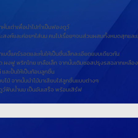
ั่นเต๋าเพื่อนำไปทำเป็นฟองดูว์
งค์และค่อยๆใส่นม คนไปเรื่อยๆจนส่วนผสมทั้งหมดสุกและเข้ากั
เบบี้แคร์รอตและหั่นให้เป็นชิ้นเล็กละเอียดแบบเดียวกัน
าวโพด ผงฟู พริกไทย เกลือเล็ก จากนั้นเติมซอสปรุงรสฉลากเหลือ
ละปั้นให้เป็นก้อนลูกชิ้น
ียบไม้ จากนั้นนำไม้มาเสียบใส่ลูกชิ้นแบบต่างๆ
์ฟันน้ำนม เป็นอันเสร็จ พร้อมเสิร์ฟ