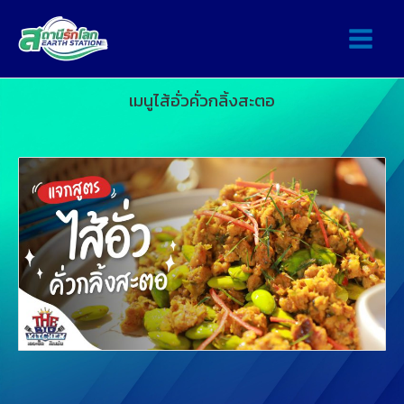
เมนูไส้อั่วคั่วกลิ้งสะตอ