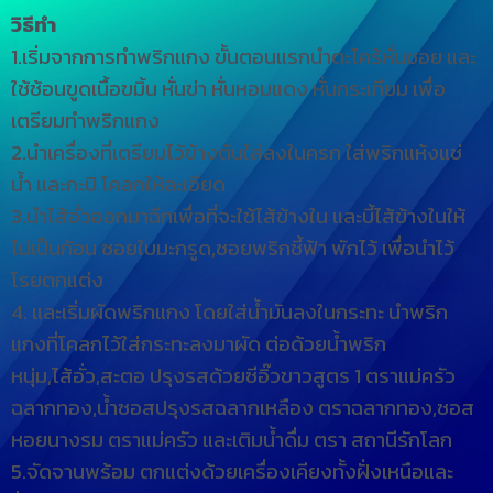
วิธีทำ
1.เริ่มจากการทำพริกแกง ขั้นตอนแรกนำตะไคร้หั่นซอย และ
ใช้ช้อนขูดเนื้อขมิ้น หั่นข่า หั่นหอมแดง หั่นกระเทียม เพื่อ
เตรียมทำพริกแกง
2.นำเครื่องที่เตรียมไว้ข้างต้นใส่ลงในครก ใส่พริกแห้งแช่
น้ำ และกะปิ โคลกให้ละเอียด
3.นำไส้อั่วออกมาฉีกเพื่อที่จะใช้ไส้ข้างใน และบี้ไส้ข้างในให้
ไม่เป็นก้อน ซอยใบมะกรูด,ซอยพริกชี้ฟ้า พักไว้ เพื่อนำไว้
โรยตกแต่ง
4. และเริ่มผัดพริกแกง โดยใส่น้ำมันลงในกระทะ นำพริก
แกงที่โคลกไว้ใส่กระทะลงมาผัด ต่อด้วยน้ำพริก
หนุ่ม,ไส้อั่ว,สะตอ ปรุงรสด้วยซีอิ๊วขาวสูตร 1 ตราแม่ครัว
ฉลากทอง,น้ำซอสปรุงรสฉลากเหลือง ตราฉลากทอง,ซอส
หอยนางรม ตราแม่ครัว และเติมน้ำดื่ม ตรา สถานีรักโลก
5.จัดจานพร้อม ตกแต่งด้วยเครื่องเคียงทั้งฝั่งเหนือและ