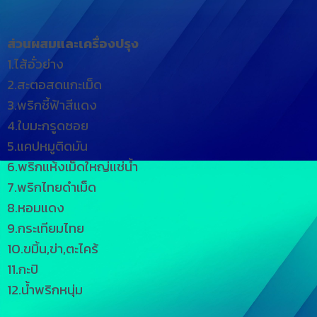
ส่วนผสมและเครื่องปรุง
1.ไส้อั่วย่าง
2.สะตอสดแกะเม็ด
3.พริกชี้ฟ้าสีแดง
4.ใบมะกรูดซอย
5.แคปหมูติดมัน
6.พริกแห้งเม็ดใหญ่แช่น้ำ
7.พริกไทยดำเม็ด
8.หอมแดง
9.กระเทียมไทย
10.ขมิ้น,ข่า,ตะไคร้
11.กะปิ
12.น้ำพริกหนุ่ม