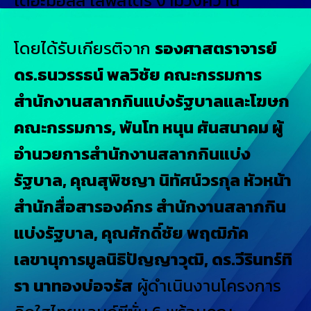
เดอะมอลล์ ไลฟ์สโตร์ งามวงศ์วาน
โดยได้รับเกียรติจาก
รองศาสตราจารย์
ดร.ธนวรรธน์ พลวิชัย คณะกรรมการ
สำนักงานสลากกินแบ่งรัฐบาลและโฆษก
คณะกรรมการ, พันโท หนุน ศันสนาคม ผู้
อำนวยการสำนักงานสลากกินแบ่ง
รัฐบาล, คุณสุพิชญา นิทัศน์วรกุล หัวหน้า
สำนักสื่อสารองค์กร สำนักงานสลากกิน
แบ่งรัฐบาล, คุณศักดิ์ชัย พฤฒิภัค
เลขานุการมูลนิธิปัญญาวุฒิ, ดร.วีรินทร์ทิ
รา นาทองบ่อจรัส
ผู้ดำเนินงานโครงการ