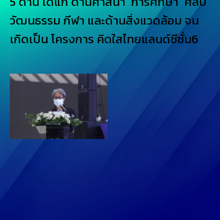
5 ด้าน ได้แก่ ด้านศาสนา การศึกษา ศิลป
วัฒนธรรม กีฬา และด้านสิ่งแวดล้อม จน
เกิดเป็น โครงการ คิดใสไทยแลนด์ซีซั่น6