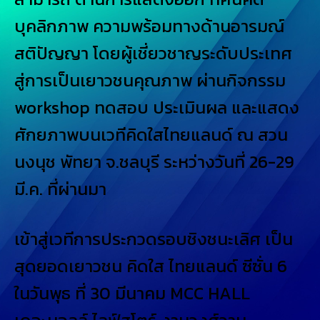
บุคลิกภาพ ความพร้อมทางด้านอารมณ์
สติปัญญา โดยผู้เชี่ยวชาญระดับประเทศ
สู่การเป็นเยาวชนคุณภาพ ผ่านกิจกรรม
workshop ทดสอบ ประเมินผล และแสดง
ศักยภาพบนเวทีคิดใสไทยแลนด์ ณ สวน
นงนุช พัทยา จ.ชลบุรี ระหว่างวันที่ 26-29
มี.ค. ที่ผ่านมา
เข้าสู่เวทีการประกวดรอบชิงชนะเลิศ เป็น
สุดยอดเยาวชน คิดใส ไทยแลนด์ ซีซั่น 6
ในวันพุธ ที่ 30 มีนาคม MCC HALL