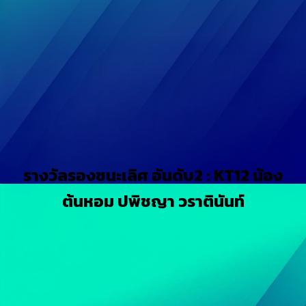
รางวัลรองชนะเลิศ อันดับ2 : KT12 น้อง
ต้นหอม ปพิชญา วราตินันท์