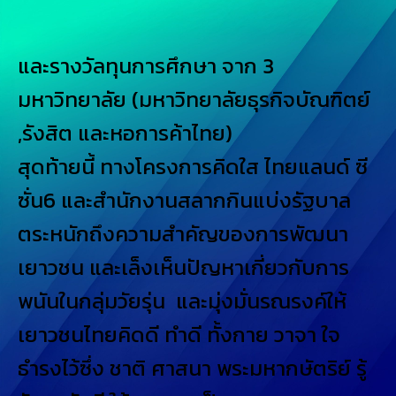
และรางวัลทุนการศึกษา จาก 3
มหาวิทยาลัย (มหาวิทยาลัยธุรกิจบัณฑิตย์
,รังสิต และหอการค้าไทย)
สุดท้ายนี้ ทางโครงการคิดใส ไทยแลนด์ ซี
ซั่น6 และสำนักงานสลากกินแบ่งรัฐบาล
ตระหนักถึงความสำคัญของการพัฒนา
เยาวชน และเล็งเห็นปัญหาเกี่ยวกับการ
พนันในกลุ่มวัยรุ่น และมุ่งมั่นรณรงค์ให้
เยาวชนไทยคิดดี ทำดี ทั้งกาย วาจา ใจ
ธำรงไว้ซึ่ง ชาติ ศาสนา พระมหากษัตริย์ รู้