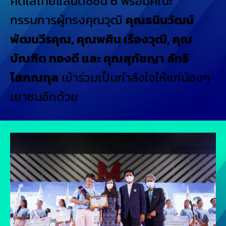
คิดใสไทยแลนด์ซีซั่น 6 พร้อมคณะ
กรรมการผู้ทรงคุณวุฒิ
คุณธนินวัฒน์
พัฒนวีรคุณ, คุณพศิน เรืองวุฒิ, คุณ
บัณฑิต ทองดี และ คุณสุภัชญา ลัทธิ
โสภณกุล
เข้าร่วมเป็นกำลังใจให้แก่น้องๆ
เยาชนอีกด้วย