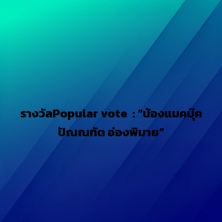
รางวัลPopular vote : “น้องแมคบุ๊ค
ปัณณทัต อ่องพิมาย”