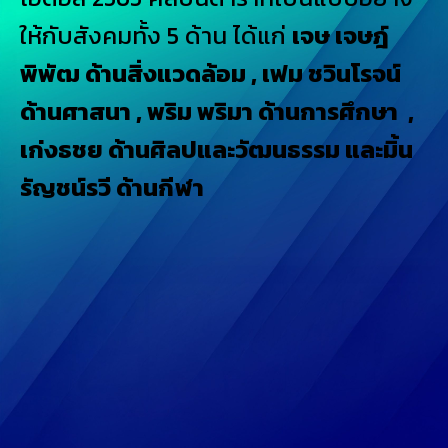
ให้กับสังคมทั้ง 5 ด้าน ได้แก่
เจษ เจษฎ์
พิพัฒ ด้านสิ่งแวดล้อม , เฟม ชวินโรจน์
ด้านศาสนา , พริม พริมา ด้านการศึกษา ,
เก่งธชย ด้านศิลปและวัฒนธรรม และมิ้น
รัญชน์รวี ด้านกีฬา