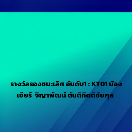
รางวัลรองชนะเลิศ อันดับ1 : KT01 น้อง
เชียร์ จิญาพัฒน์ ตันติกิตติชัยกุล