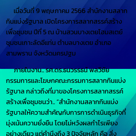
เมื่อวันที่ 9 พฤษภาคม 2566 สำนักงานสลาก
กินแบ่งรัฐบาล เปิดโครงการสลากสรรค์สร้าง
เพื่อชุมชน ปีที่ 5 ณ บ้านสวนบางเตยโฮมสเตย์
ชุมชนเกาะลัดอีแท่น ตำบลบางเตย อำเภอ
สามพราน จังหวัดนครปฐม
ภายในงาน.. รศ.ดร.ธนวรรธน์ พลวิชัย
กรรมการและโฆษกคณะกรรมการสลากกินแบ่ง
รัฐบาล กล่าวถึงที่มาของโครงการสลากสรรค์
สร้างเพื่อชุมชนว่า.. “สำนักงานสลากกินแบ่ง
รัฐบาลให้ความสำคัญกับการการดำเนินธุรกิจที่
มุ่งเน้นความยั่งยืน โดยไม่หวังผลกำไรเพียง
อย่างเดียว แต่คำนึงถึง 3 ปัจจัยหลัก คือ สิ่ง