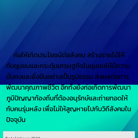
ก่อให้เกิดประโยชน์ต่อสังคม สร้างรายได้ให้
กับชุมชนและกระตุ้นเศรษฐกิจในชุมชนให้มีความ
มั่นคงและยั่งยืนอย่างเป็นรูปธรรม ส่งผลต่อการ
พัฒนาคุณภาพชีวิต อีกทั้งยังก่อเกิดการพัฒนา
ภูมิปัญญาท้องถิ่นที่ต้องอนุรักษ์และถ่ายทอดให้
กับคนรุ่นหลัง เพื่อไม่ให้สูญหายไปกับวิถีสังคมใน
ปัจจุบัน