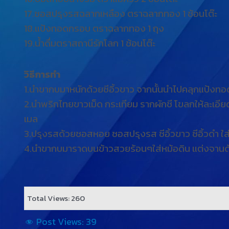
17.ซอสปรุงรสฉลากเหลือง ตราฉลากทอง 1 ช้อนโต๊ะ
18.แป้งทอดกรอบ ตราฉลากทอง 1 ถุง
19.น้ำดื่มตราสถานีรักโลก 1 ช้อนโต๊ะ
วิธีการทำ
1.นำขากบมาหนักด้วยซีอิ้วขาว จากนั้นนำไปคลุกแป้งทอด
2.นำพริกไทยขาวเม็ด กระเทียม รากผักชี โขลกให้ละเอี
เมล
3.ปรุงรสด้วยซอสหอย ซอสปรุงรส ซีอิ้วขาว ซีอิ้วดำ ใส
4.นำขากบมาราดบนข้าวสวยร้อนๆใส่หม้อดิน แต่งจานด้ว
Total Views: 260
Post Views:
39