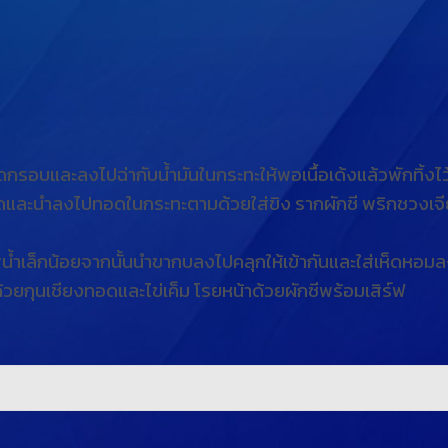
กรอบและลงไปฉ่ากับน้ำมันในกระทะให้พอเนื้อเด้งแล้วพักทิ้งไว
ยดและนำลงไปทอดในกระทะตามด้วยใส่ขิง รากผักชี พริกชวงเจีย
่น้ำเล็กน้อยจากนั้นนำขากบลงไปคลุกให้เข้ากันและใส่เห็ดหอม
ยกุนเชียงทอดและไข่เค็ม โรยหน้าด้วยผักซีพร้อมเสิร์ฟ