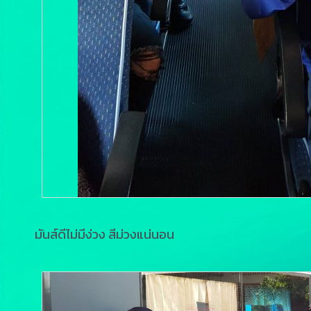
มันส์ดีไม่มีง่วง สีม่วงแน่นอน