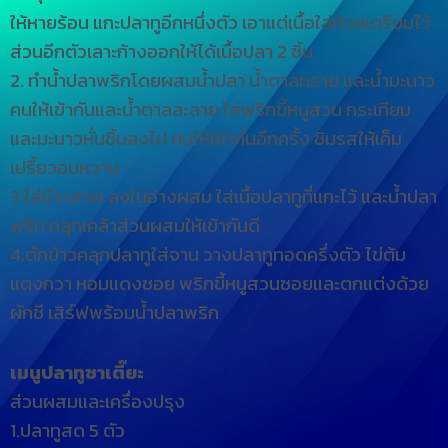
ให้หายร้อน แกะปลาทูอีกหนึ่งตัว เอาแต่เนื้อใส่ถ้วยเตรียมไว้
ส่วนอีกตัวเลาะก้างออกให้ได้เนื้อปลา 2 ชิ้น
2. ทำน้ำปลาพริกโดยผสมน้ำปลา น้ำตาลทราย และน้ำมะนาว
คนให้เข้ากันและน้ำตาลละลาย ใส่พริกขี้หนูสวน กระเทียม
และมะนาวหั่นชิ้นลงไป คนให้เข้ากันอีกครั้ง ชิมรสให้เค็ม
เปรี้ยวอมหวาน
3.ใส่ข้าวสวย ลงในอ่างผสม ใส่เนื้อปลาทูที่แกะไว้ และน้ำปลา
พริก คลุกเคล้าส่วนผสมให้เข้ากันดี
4.ตักข้าวคลุกปลาทูใส่จาน วางปลาทูทอดครึ่งตัว ไข่ต้ม
แตงกวา หอมแดงซอย พริกขี้หนูสวนซอยและตกแต่งด้วย
ผักชี เสิร์ฟพร้อมน้ำปลาพริก
เมนูปลาทูซาเตี๊ยะ
ส่วนผสมและเครื่องปรุง
1.ปลาทูสด 5 ตัว