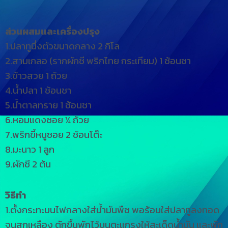
ส่วนผสมและเครื่องปรุง
1.ปลาทูนึ่งตัวขนาดกลาง 2 กิโล
2.สามเกลอ (รากผักชี พริกไทย กระเทียม) 1 ช้อนชา
3.ข้าวสวย 1 ถ้วย
4.น้ำปลา 1 ช้อนชา
5.น้ำตาลทราย 1 ช้อนชา
6.หอมแดงซอย ¼ ถ้วย
7.พริกขี้หนูซอย 2 ช้อนโต๊ะ
8.มะนาว 1 ลูก
9.ผักชี 2 ต้น
วิธีทำ
1.ตั้งกระทะบนไฟกลางใส่น้ำมันพืช พอร้อนใส่ปลาทูลงทอด
จนสุกเหลือง ตักขึ้นพักไว้บนตะแกรงให้สะเด็ดน้ำมัน และพัก