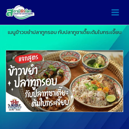
เมนูข้าวขยำปลาทูกรอบ กับปลาทูซาเตี๊ยะต้มใบกระเจี๊ยบ