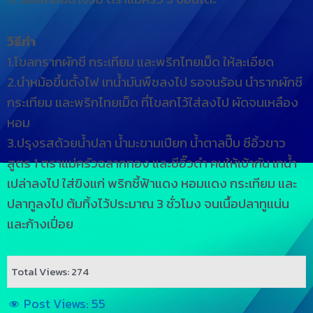
วิธีทำ
1.โขลกรากผักชี กระเทียม และพริกไทยเม็ด ให้ละเอียด
2.นำหม้อขึ้นตั้งไฟ เทน้ำมันพืชลงไป รอจนร้อน นำรากผักชี
กระเทียม และพริกไทยเม็ด ที่โขลกไว้ใส่ลงไป ผัดจนเหลือง
หอม
3.ปรุงรสด้วยน้ำปลา น้ำมะขามเปียก น้ำตาลปี๊บ ซีอิ้วขาว
สูตร 1 ตราแม่ครัวฉลากทอง และซีอิ๊วดำ คนให้เข้ากัน เทน้ำ
เปล่าลงไป ใส่ขิงแก่ พริกชี้ฟ้าแดง หอมแดง กระเทียม และ
ปลาทูลงไป ต้มทิ้งไว้ประมาณ 3 ชั่วโมง จนเนื้อปลาทูแน่น
และก้างเปื่อย
Total Views: 274
Post Views:
55