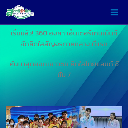
เริ่มแล้ว! 360 องศา เอ็นเตอร์เทนเม้นท์
จัดคิดใสสัญจรภาคกลาง ที่แรก
ค้นหาสุดยอดเยาวชน คิดใสไทยแลนด์ ซี
ซั่น 7