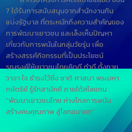
7 ได้รับการสนับสนุนจากสำนักงานกิน
แบ่งรัฐบาล ที่ตระหนักถึงความสำคัญของ
การพัฒนาเยาวชน และเล็งเห็นปัญหา
เกี่ยวกับการพนันในกลุ่มวัยรุ่น เพื่อ
สร้างสรรค์กิจกรรมที่เป็นประโยชน์
รณรงค์ให้เยาวชนไทยคิดดี ทำดี ทั้งกาย
วาจา ใจ ธำรงไว้ซึ่ง ชาติ ศาสนา พระมหา
กษัตริย์ รู้รักสามัคคี ภายใต้สโลแกน
“พัฒนาเยาวชนไทย ห่างไกลการพนัน
สร้างคนคุณภาพ สู่โลกอนาคต”