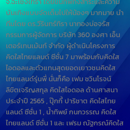
จ.ฉะเชิงเทรา โดยขนทัพทั้งสาระและความ
บันเทิงแบบจัดเต็มไปให้น้องๆ มากมาย นำ
ทีมโดย ดร.วีรินทร์ทิรา นาทองบ่อจรัส
กรรมการผู้จัดการ บริษัท 360 องศา เอ็น
เตอร์เทนเม้นท์ จำกัด ผู้ดำเนินโครงการ
คิดใสไทยแลนด์ ซีซั่น 7 มาพร้อมกับคิดใส
ไอดอลและตัวแทนสุดยอดเยาวชนคิดใส
ไทยแลนด์รุ่นพี่ นั่นก็คือ เฟม
ชวินโรจน์
ลิขิตเจริญสกุล
คิดใสไอดอล ด้านศาสนา
ประจำปี 2565 , ปุ๊กกี้
ปาริชาต
คิดใสไทย
แลนด์ ซีซั่น 1 , น้ำทิพย์ กนกวรรณ คิดใส
ไทยแลนด์ ซีซั่น 1 และ เฟรม ณัฐกรณ์คิดใส