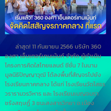
ล่าสุด! 11 กันยายน 2566 บริษัท 360
องศา เอ็นเตอร์เทนเม้นท์ จำกัด ผู้ดำเนิน
โครงการคิดใสไทยแลนด์ ซีซั่น 7 ในนาม
มูลนิธิปัญญาวุฒิ ได้ลงพื้นที่สัญจรไปยัง
โรงเรียนภาคกลาง ได้แก่ โรงเรียนวัดโสธร
วรารามวรวิหาร และ โรงเรียนเบญจมรา
ชรังสฤษฏิ์ 3 ชนะสงสารวิทยา อ.เมือง