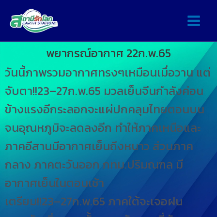
พยากรณ์อากาศ 22ก.พ.65
วันนี้ภาพรวมอากาศทรงๆเหมือนเมื่อวาน แต่
จับตา!!23–27ก.พ.65 มวลเย็นจีนกำลังค่อน
ข้างแรงอีกระลอกจะแผ่ปกคลุมไทยตอนบน
จนอุณหภูมิจะลดลงอีก ทำให้ภาคเหนือและ
ภาคอีสานมีอากาศเย็นถึงหนาว ส่วนภาค
กลาง ภาคตะวันออก กทม.ปริมณฑล มี
อากาศเย็นในตอนเช้า
เตรียม!!23–27ก.พ.65 ภาคใต้จะเจอฝน