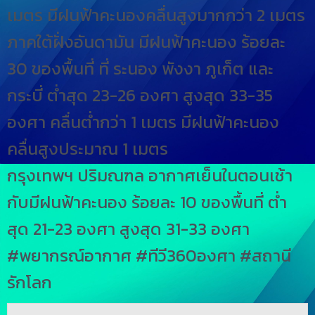
เมตร มีฝนฟ้าคะนองคลื่นสูงมากกว่า 2 เมตร
ภาคใต้ฝั่งอันดามัน มีฝนฟ้าคะนอง ร้อยละ
30 ของพื้นที่ ที่ ระนอง พังงา ภูเก็ต และ
กระบี่ ต่ำสุด 23-26 องศา สูงสุด 33-35
องศา คลื่นต่ำกว่า 1 เมตร มีฝนฟ้าคะนอง
คลื่นสูงประมาณ 1 เมตร
กรุงเทพฯ ปริมณฑล อากาศเย็นในตอนเช้า
กับมีฝนฟ้าคะนอง ร้อยละ 10 ของพื้นที่ ต่ำ
สุด 21-23 องศา สูงสุด 31-33 องศา
#พยากรณ์อากาศ
#ทีวี360องศา
#สถานี
รักโลก