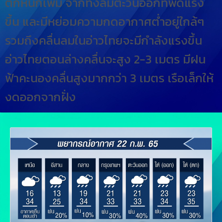
ตกหนักเพิ่ม จากทั้งลมตะวันออกที่พัดแรง
ขึ้น และมีหย่อมความกดอากาศต่ำอยู่ใกล้ๆ
รวมถึงคลื่นลมในอ่าวไทยจะมีกำลังแรงขึ้น
อ่าวไทยตอนล่างคลื่นจะสูง 2-3 เมตร มีฝน
ฟ้าคะนองคลื่นสูงมากกว่า 3 เมตร เรือเล็กให้
งดออกจากฝั่ง