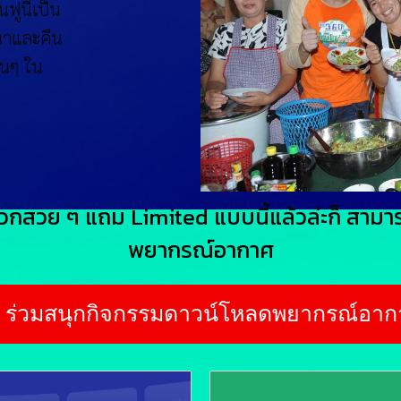
นฟูนี้เป็น
นาและคืน
่นๆ ใน
วกสวย ๆ แถม Limited แบบนี้แล้วล่ะก็ สา
พยากรณ์อากาศ
ร่วมสนุกกิจกรรมดาวน์โหลดพยากรณ์อาก