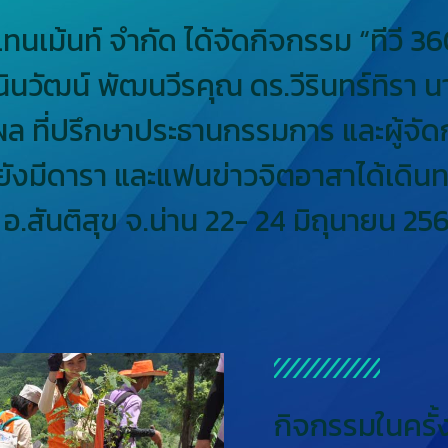
นเม้นท์ จำกัด ได้จัดกิจกรรม “ทีวี 36
นินวัฒน์ พัฒนวีรคุณ ดร.วีรินทร์ทิรา
ล ที่ปรึกษาประธานกรรมการ และผู้จัดก
นี้ยังมีดารา และแฟนข่าวจิตอาสาได้เดิ
ง อ.สันติสุข จ.น่าน 22- 24 มิถุนายน 25
กิจกรรมในครั้ง