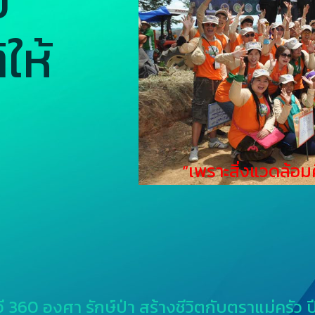
ย
ให้
“เพราะสิ่งแวดล้อม
วี 360 องศา รักษ์ป่า สร้างชีวิตกับตราแม่ครัว ป