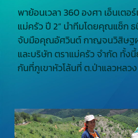
พาย้อนเวลา 360 องศา เอ็นเตอร์เท
แม่ครัว ปี 2” นำทีมโดยคุณแซ็ก ธ
จับมือคุณอัศวินต์ กาญจนวิสิษฐผ
และบริษัท ตราแม่ครัว จำกัด ทั้ง
กันที่ภูเขาหัวโล้นที่ ต.ป่าแลวหลว